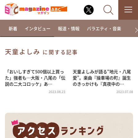
新着
インタビュー
報道・情報
バラエティ・音楽
ドラ
天童よしみ
に関する記事
なるみ・岡村の過ぎるTV
相席食堂
「おいしすぎて500個以上買っ
天童よしみが語る“地元・八尾
た」強者も…大阪・八尾の「伝
愛”。楽曲『操車場の町』誕生
これ余談なんですけど・・・
説の二大コロッケ」あ…
のきっかけも『真夜中の…
～人生密着トークバラエティ！～ やすとものいたっ
2023.08.23
2023.07.08
て真剣です
探偵！ナイトスクープ
news おかえり
河合＆A.B.C-Z塚田×福井アナ「なんでやねん！？」
（news おかえり）