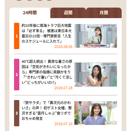
DAIGOも台所 ～きょうの献立 何にする？～
本日はダイアンなり！シーズン２
24時間
週間
月間
朝だ！生です旅サラダ
約10年後に南海トラフ巨大地震
は「必ず来る」 被害は東日本大
教えて！ニュースライブ 正義のミカタ
震災の15倍…専門家断言「人生
のスケジュールに入れて」
ＬＩＦＥ～夢のカタチ～
2026.08.06
新婚さんいらっしゃい！
40℃超え続出！ 異常な暑さの原
ポツンと一軒家
因は「空気がきれいになったか
ら」専門家の指摘に眞鍋かをり
ザキ山小屋本館
「“きれいで暑い”と“汚くて涼し
い”どっちがいいの!?」
ぺこぱのまるスポ
2026.07.28
アナ回覧板
『旅サラダ』で「異次元のかわ
いさ」の声！ 初ゲスト女優、贅
沢すぎる“雲丹しゃぶ”食リポで
おちゃめ発言
2026.07.10