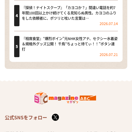
『探偵！ナイトスクープ』「カヨコか？」間違い電話を約7
年間100回以上かけ続けてくる見知らぬ男性。カヨコのふり
をした依頼者に、ポツリと呟いた言葉は…
2026.07.14
『相席食堂』“爆烈ボイン”元NHK女性アナ、セクシー水着姿
＆規格外グッズ公開！ 千鳥“ちょっと待てぃ！！”ボタン連
打
2026.07.21
公式SNSをフォロー