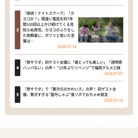
『探偵！ナイトスクープ』「カ
ヨコか？」間違い電話を約7年
間100回以上かけ続けてくる見
知らぬ男性。カヨコのふりをし
た依頼者に、ポツリと呟いた言
葉は…
2026.07.14
『旅サラダ』初ゲスト女優に「歳とっても美しい」「透明感
ハンパない」の声！ “15年ぶりリベンジ”で福岡グルメ三昧
2026.07.07
『旅サラダ』で「異次元のかわいさ」の声！ 初ゲスト女
優、贅沢すぎる“雲丹しゃぶ”食リポでおちゃめ発言
2026.07.10