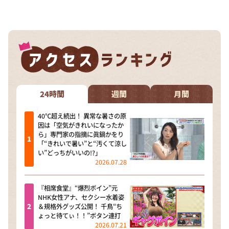
DAIGOも台所 ～きょうの献立 何にする？～
本日はダイアンなり！シーズン２
朝だ！生です旅サラダ
教えて！ニュースライブ 正義のミカタ
ＬＩＦＥ～夢のカタチ～
新婚さんいらっしゃい！
24時間
週間
月間
ポツンと一軒家
40℃超え続出！ 異常な暑さの原
因は「空気がきれいになったか
ザキ山小屋本館
ら」専門家の指摘に眞鍋かをり
「“きれいで暑い”と“汚くて涼し
ぺこぱのまるスポ
い”どっちがいいの!?」
2026.07.28
アナ回覧板
『相席食堂』“爆烈ボイン”元
NHK女性アナ、セクシー水着姿
＆規格外グッズ公開！ 千鳥“ち
ょっと待てぃ！！”ボタン連打
2026.07.21