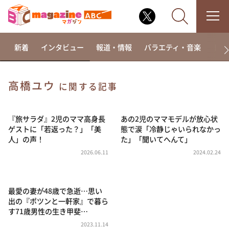
新着
インタビュー
報道・情報
バラエティ・音楽
ドラ
高橋ユウ
に関する記事
なるみ・岡村の過ぎるTV
相席食堂
『旅サラダ』2児のママ高身長
あの2児のママモデルが放心状
ゲストに「若返った？」「美
態で涙「冷静じゃいられなかっ
これ余談なんですけど・・・
人」の声！
た」「聞いてへんて」
～人生密着トークバラエティ！～ やすとものいたっ
2026.06.11
2024.02.24
て真剣です
探偵！ナイトスクープ
最愛の妻が48歳で急逝…思い
news おかえり
出の『ポツンと一軒家』で暮ら
河合＆A.B.C-Z塚田×福井アナ「なんでやねん！？」
す71歳男性の生き甲斐…
（news おかえり）
2023.11.14