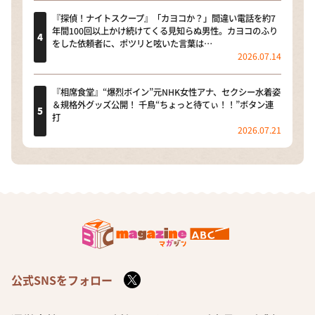
『探偵！ナイトスクープ』「カヨコか？」間違い電話を約7
年間100回以上かけ続けてくる見知らぬ男性。カヨコのふり
をした依頼者に、ポツリと呟いた言葉は…
2026.07.14
『相席食堂』“爆烈ボイン”元NHK女性アナ、セクシー水着姿
＆規格外グッズ公開！ 千鳥“ちょっと待てぃ！！”ボタン連
打
2026.07.21
公式SNSをフォロー