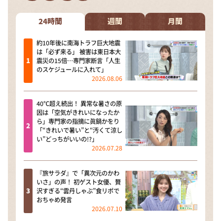
DAIGOも台所 ～きょうの献立 何にする？～
本日はダイアンなり！シーズン２
24時間
週間
月間
朝だ！生です旅サラダ
約10年後に南海トラフ巨大地震
は「必ず来る」 被害は東日本大
教えて！ニュースライブ 正義のミカタ
震災の15倍…専門家断言「人生
のスケジュールに入れて」
ＬＩＦＥ～夢のカタチ～
2026.08.06
新婚さんいらっしゃい！
40℃超え続出！ 異常な暑さの原
ポツンと一軒家
因は「空気がきれいになったか
ら」専門家の指摘に眞鍋かをり
ザキ山小屋本館
「“きれいで暑い”と“汚くて涼し
い”どっちがいいの!?」
ぺこぱのまるスポ
2026.07.28
アナ回覧板
『旅サラダ』で「異次元のかわ
いさ」の声！ 初ゲスト女優、贅
沢すぎる“雲丹しゃぶ”食リポで
おちゃめ発言
2026.07.10