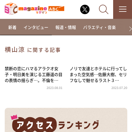
新着
インタビュー
報道・情報
バラエティ・音楽
ドラ
横山涼
に関する記事
なるみ・岡村の過ぎるTV
相席食堂
禁断の恋にハマるアラクオ女
ノリで友達とホテルに行ってし
子・明日美を演じる工藤遥の目
まった空気感…佐藤大樹、セリ
これ余談なんですけど・・・
の表情の揺らぎ…。不倫を…
フなしで魅せるラスト３…
～人生密着トークバラエティ！～ やすとものいたっ
2023.08.01
2023.07.20
て真剣です
探偵！ナイトスクープ
news おかえり
河合＆A.B.C-Z塚田×福井アナ「なんでやねん！？」
（news おかえり）