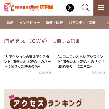
新着
インタビュー
報道・情報
バラエティ・音楽
ドラ
浦野秀太（OWV）
に関する記事
なるみ・岡村の過ぎるTV
相席食堂
“リアクションの天才アシスタ
“ニコニコかわちいアシスタン
ント”浦野秀太（OWV）のハー
ト”浦野秀太（OWV）の「ダサ
これ余談なんですけど・・・
トに刺さった映画の名…
渾身V振り」にニヤニ…
～人生密着トークバラエティ！～ やすとものいたっ
2023.06.29
2023.06.23
て真剣です
探偵！ナイトスクープ
news おかえり
河合＆A.B.C-Z塚田×福井アナ「なんでやねん！？」
（news おかえり）