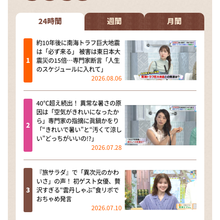
DAIGOも台所 ～きょうの献立 何にする？～
本日はダイアンなり！シーズン２
24時間
週間
月間
朝だ！生です旅サラダ
約10年後に南海トラフ巨大地震
は「必ず来る」 被害は東日本大
教えて！ニュースライブ 正義のミカタ
震災の15倍…専門家断言「人生
のスケジュールに入れて」
ＬＩＦＥ～夢のカタチ～
2026.08.06
新婚さんいらっしゃい！
40℃超え続出！ 異常な暑さの原
ポツンと一軒家
因は「空気がきれいになったか
ら」専門家の指摘に眞鍋かをり
ザキ山小屋本館
「“きれいで暑い”と“汚くて涼し
い”どっちがいいの!?」
ぺこぱのまるスポ
2026.07.28
アナ回覧板
『旅サラダ』で「異次元のかわ
いさ」の声！ 初ゲスト女優、贅
沢すぎる“雲丹しゃぶ”食リポで
おちゃめ発言
2026.07.10