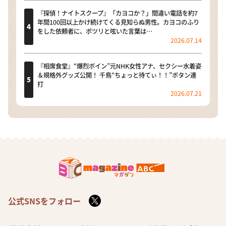
『探偵！ナイトスクープ』「カヨコか？」間違い電話を約7
年間100回以上かけ続けてくる見知らぬ男性。カヨコのふり
をした依頼者に、ポツリと呟いた言葉は…
2026.07.14
『相席食堂』“爆烈ボイン”元NHK女性アナ、セクシー水着姿
＆規格外グッズ公開！ 千鳥“ちょっと待てぃ！！”ボタン連
打
2026.07.21
公式SNSをフォロー