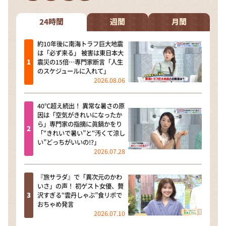
DAIGOも台所 ～きょうの献立 何にする？～
本日はダイアンなり！シーズン２
24時間
週間
月間
朝だ！生です旅サラダ
約10年後に南海トラフ巨大地震
は「必ず来る」 被害は東日本大
教えて！ニュースライブ 正義のミカタ
震災の15倍…専門家断言「人生
のスケジュールに入れて」
ＬＩＦＥ～夢のカタチ～
2026.08.06
新婚さんいらっしゃい！
40℃超え続出！ 異常な暑さの原
ポツンと一軒家
因は「空気がきれいになったか
ら」専門家の指摘に眞鍋かをり
ザキ山小屋本館
「“きれいで暑い”と“汚くて涼し
い”どっちがいいの!?」
ぺこぱのまるスポ
2026.07.28
アナ回覧板
『旅サラダ』で「異次元のかわ
いさ」の声！ 初ゲスト女優、贅
沢すぎる“雲丹しゃぶ”食リポで
おちゃめ発言
2026.07.10