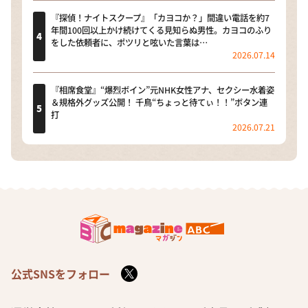
『探偵！ナイトスクープ』「カヨコか？」間違い電話を約7
年間100回以上かけ続けてくる見知らぬ男性。カヨコのふり
をした依頼者に、ポツリと呟いた言葉は…
2026.07.14
『相席食堂』“爆烈ボイン”元NHK女性アナ、セクシー水着姿
＆規格外グッズ公開！ 千鳥“ちょっと待てぃ！！”ボタン連
打
2026.07.21
公式SNSをフォロー