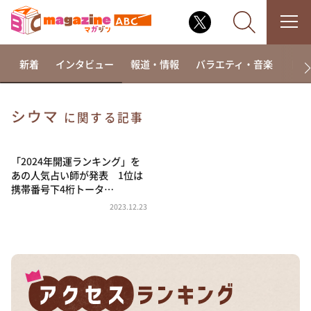
新着
インタビュー
報道・情報
バラエティ・音楽
ドラ
シウマ
に関する記事
なるみ・岡村の過ぎるTV
相席食堂
「2024年開運ランキング」を
あの人気占い師が発表 1位は
これ余談なんですけど・・・
携帯番号下4桁トータ…
～人生密着トークバラエティ！～ やすとものいたっ
2023.12.23
て真剣です
探偵！ナイトスクープ
news おかえり
河合＆A.B.C-Z塚田×福井アナ「なんでやねん！？」
（news おかえり）