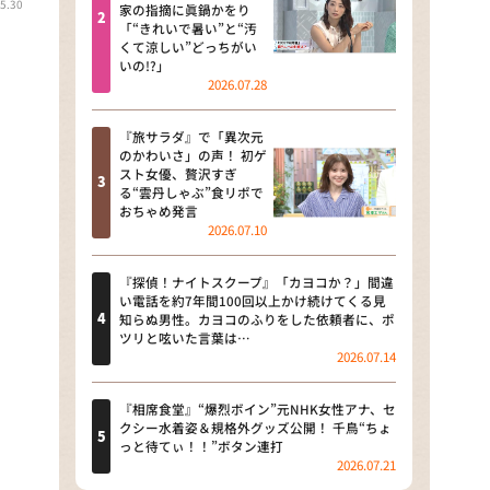
5.30
河合＆A.B.C-Z塚田×福井アナ
家の指摘に眞鍋かをり
「“きれいで暑い”と“汚
「なんでやねん！？」（news お
くて涼しい”どっちがい
かえり）
いの!?」
2026.07.28
DAIGOも台所 ～きょうの献立 何
にする？～
『旅サラダ』で「異次元
のかわいさ」の声！ 初ゲ
本日はダイアンなり！シーズン２
スト女優、贅沢すぎ
る“雲丹しゃぶ”食リポで
朝だ！生です旅サラダ
おちゃめ発言
2026.07.10
教えて！ニュースライブ 正義の
ミカタ
『探偵！ナイトスクープ』「カヨコか？」間違
い電話を約7年間100回以上かけ続けてくる見
ＬＩＦＥ～夢のカタチ～
知らぬ男性。カヨコのふりをした依頼者に、ポ
ツリと呟いた言葉は…
2026.07.14
新婚さんいらっしゃい！
ポツンと一軒家
『相席食堂』“爆烈ボイン”元NHK女性アナ、セ
クシー水着姿＆規格外グッズ公開！ 千鳥“ちょ
っと待てぃ！！”ボタン連打
ザキ山小屋本館
2026.07.21