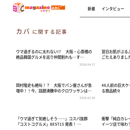
新着
インタビュー
カバ
に関する記事
ウマ過ぎるのに太れない!? 大阪・心斎橋の
翌日お肌がぷる
絶品韓国グルメを巡り仲間割れも…す…
ごたえありまし
2026.04.17
岡村隆史も絶叫！？ 大阪でパン屋さんが急
48人前の巨大ケ
増中！！今、話題沸騰中のクロワッサンは…
る商品続々
2026.03.30
「ウマ過ぎて気絶しそう……」コスパ抜群
衝撃「純白カレ
「コストコグルメ」BEST15 発表！ …
イーツ店で味わ