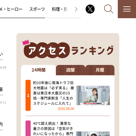
メ・ヒーロー
スポーツ
料理・旅
ラジオ番組
その他
い
なるみ・岡村の過ぎるTV
…
4.06
相席食堂
24時間
週間
月間
これ余談なんですけど・・・
約10年後に南海トラフ巨
大地震は「必ず来る」 被
最
害は東日本大震災の15
…
～人生密着トークバラエティ！
倍…専門家断言「人生の
～ やすとものいたって真剣です
4.11
スケジュールに入れて」
2026.08.06
探偵！ナイトスクープ
40℃超え続出！ 異常な
内
news おかえり
暑さの原因は「空気がき
…
れいになったから」専門