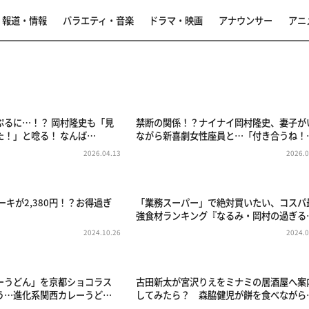
報道・情報
バラエティ・音楽
ドラマ・映画
アナウンサー
アニ
ぷるに…！？ 岡村隆史も「見
禁断の関係！？ナイナイ岡村隆史、妻子が
た！」と唸る！ なんば…
ながら新喜劇女性座員と…「付き合うね！
2026.04.13
2026.0
ーキが2,380円！？お得過ぎ
「業務スーパー」で絶対買いたい、コスパ
強食材ランキング『なるみ・岡村の過ぎる
2024.10.26
2024.0
ーうどん」を京都ショコラス
古田新太が宮沢りえをミナミの居酒屋へ案
う…進化系関西カレーうど…
してみたら？ 森脇健児が餅を食べながら