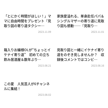
DAIGOも台所 ～きょうの献立 何にする？～
本日はダイアンなり！シーズン２
「とにかく時間がほしい！」マ
家族愛溢れる、単身赴任パパ＆
朝だ！生です旅サラダ
マに自由時間をプレゼント『見
シングルマザーの寄り道に見取
取り図の寄り道タクシー…
り図も感動……『見取り…
教えて！ニュースライブ 正義のミカタ
2023.11.09
2023.11.01
ＬＩＦＥ～夢のカタチ～
新婚さんいらっしゃい！
箱入りお嬢様OLが“ちょっとイ
見取り図と一緒にイケナイ寄り
ポツンと一軒家
ケナイ寄り道” 初めての立ち
道をのぞき見しませんか？ 収
飲み居酒屋＆数年ぶり…
録後コメントではコンビ…
ザキ山小屋本館
2023.08.21
2023.08.16
ぺこぱのまるスポ
アナ回覧板
この夏 人気芸人が6チャンネ
ルに集結！
2023.08.02