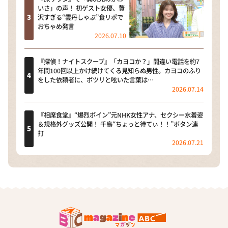
いさ」の声！ 初ゲスト女優、贅
沢すぎる“雲丹しゃぶ”食リポで
おちゃめ発言
2026.07.10
『探偵！ナイトスクープ』「カヨコか？」間違い電話を約7
年間100回以上かけ続けてくる見知らぬ男性。カヨコのふり
をした依頼者に、ポツリと呟いた言葉は…
2026.07.14
『相席食堂』“爆烈ボイン”元NHK女性アナ、セクシー水着姿
＆規格外グッズ公開！ 千鳥“ちょっと待てぃ！！”ボタン連
打
2026.07.21