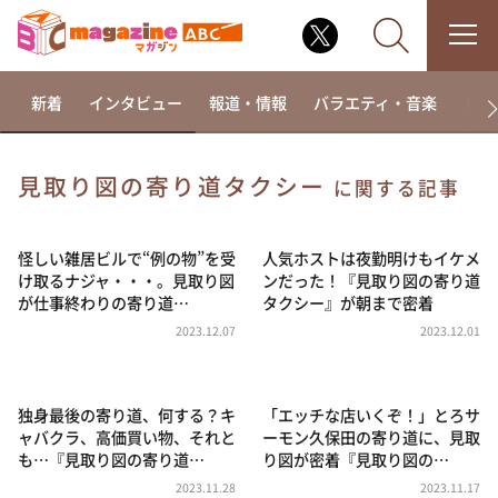
新着
インタビュー
報道・情報
バラエティ・音楽
ドラ
見取り図の寄り道タクシー
に関する記事
なるみ・岡村の過ぎるTV
相席食堂
怪しい雑居ビルで“例の物”を受
人気ホストは夜勤明けもイケメ
け取るナジャ・・・。見取り図
ンだった！『見取り図の寄り道
これ余談なんですけど・・・
が仕事終わりの寄り道…
タクシー』が朝まで密着
～人生密着トークバラエティ！～ やすとものいたっ
2023.12.07
2023.12.01
て真剣です
探偵！ナイトスクープ
独身最後の寄り道、何する？キ
「エッチな店いくぞ！」とろサ
news おかえり
ャバクラ、高価買い物、それと
ーモン久保田の寄り道に、見取
河合＆A.B.C-Z塚田×福井アナ「なんでやねん！？」
も…『見取り図の寄り道…
り図が密着『見取り図の…
（news おかえり）
2023.11.28
2023.11.17