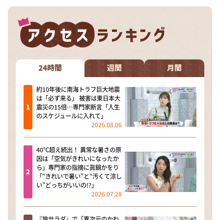
24時間
週間
月間
約10年後に南海トラフ巨大地震
は「必ず来る」 被害は東日本大
震災の15倍…専門家断言「人生
のスケジュールに入れて」
2026.08.06
40℃超え続出！ 異常な暑さの原
因は「空気がきれいになったか
ら」専門家の指摘に眞鍋かをり
「“きれいで暑い”と“汚くて涼し
い”どっちがいいの!?」
2026.07.28
『旅サラダ』で「異次元のかわ