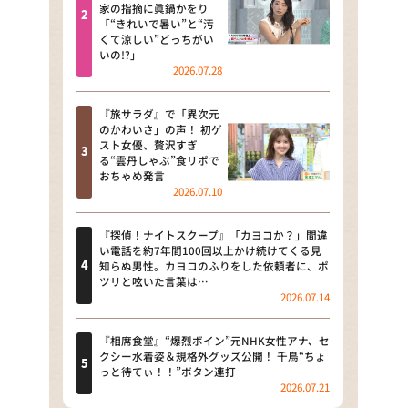
河合＆A.B.C-Z塚田×福井アナ
家の指摘に眞鍋かをり
「“きれいで暑い”と“汚
「なんでやねん！？」（news お
くて涼しい”どっちがい
かえり）
いの!?」
2026.07.28
DAIGOも台所 ～きょうの献立 何
にする？～
『旅サラダ』で「異次元
のかわいさ」の声！ 初ゲ
本日はダイアンなり！シーズン２
スト女優、贅沢すぎ
る“雲丹しゃぶ”食リポで
朝だ！生です旅サラダ
おちゃめ発言
2026.07.10
教えて！ニュースライブ 正義の
ミカタ
『探偵！ナイトスクープ』「カヨコか？」間違
い電話を約7年間100回以上かけ続けてくる見
ＬＩＦＥ～夢のカタチ～
知らぬ男性。カヨコのふりをした依頼者に、ポ
ツリと呟いた言葉は…
2026.07.14
新婚さんいらっしゃい！
ポツンと一軒家
『相席食堂』“爆烈ボイン”元NHK女性アナ、セ
クシー水着姿＆規格外グッズ公開！ 千鳥“ちょ
っと待てぃ！！”ボタン連打
ザキ山小屋本館
2026.07.21