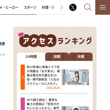
メ・ヒーロー
スポーツ
料理・旅
ラジオ番組
その他
崎鷹
なるみ・岡村の過ぎるTV
6.19
相席食堂
24時間
週間
月間
これ余談なんですけど・・・
約10年後に南海トラフ巨
大地震は「必ず来る」 被
害は東日本大震災の15
～人生密着トークバラエティ！
倍…専門家断言「人生の
～ やすとものいたって真剣です
スケジュールに入れて」
2026.08.06
探偵！ナイトスクープ
40℃超え続出！ 異常な
news おかえり
暑さの原因は「空気がき
れいになったから」専門