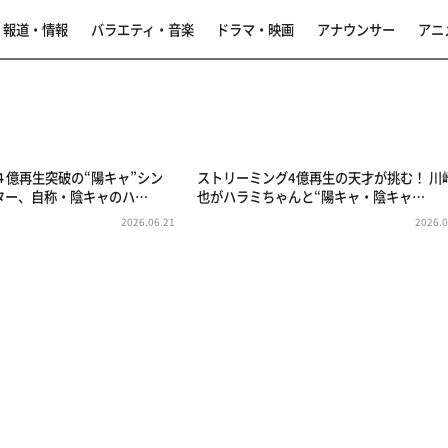
報道・情報
バラエティ・音楽
ドラマ・映画
アナウンサー
アニ
４億再生突破の“陽キャ”シン
ストリーミング4億再生の天才が挑む！ 川
ター、自称・陰キャのハ…
也がハラミちゃんと“陽キャ・陰キャ…
2026.06.21
2026.0