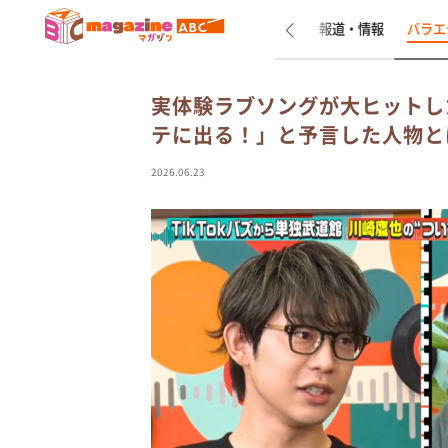
新着
インタビュー
報道・情報
バラエ
実体験ラブソングが大ヒットし
テに出る！」と予言した人物と
2026.06.23