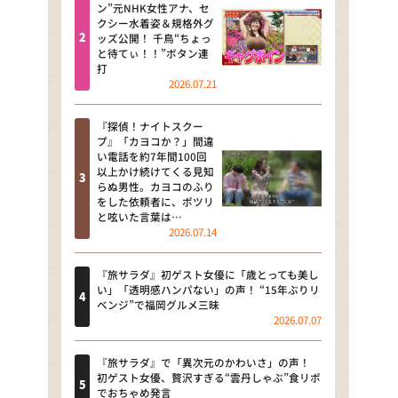
河合＆A.B.C-Z塚田×福井アナ
ン”元NHK女性アナ、セ
クシー水着姿＆規格外グ
「なんでやねん！？」（news お
ッズ公開！ 千鳥“ちょっ
かえり）
と待てぃ！！”ボタン連
打
DAIGOも台所 ～きょうの献立 何
2026.07.21
にする？～
『探偵！ナイトスクー
本日はダイアンなり！シーズン２
プ』「カヨコか？」間違
い電話を約7年間100回
朝だ！生です旅サラダ
以上かけ続けてくる見知
らぬ男性。カヨコのふり
をした依頼者に、ポツリ
教えて！ニュースライブ 正義の
と呟いた言葉は…
ミカタ
2026.07.14
ＬＩＦＥ～夢のカタチ～
『旅サラダ』初ゲスト女優に「歳とっても美し
い」「透明感ハンパない」の声！ “15年ぶりリ
新婚さんいらっしゃい！
ベンジ”で福岡グルメ三昧
2026.07.07
ポツンと一軒家
『旅サラダ』で「異次元のかわいさ」の声！
ザキ山小屋本館
初ゲスト女優、贅沢すぎる“雲丹しゃぶ”食リポ
でおちゃめ発言