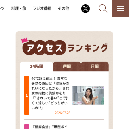
ーツ
料理・旅
ラジオ番組
その他
なるみ・岡村の過ぎるTV
相席食堂
24時間
週間
月間
これ余談なんですけど・・・
40℃超え続出！ 異常な
暑さの原因は「空気がき
れいになったから」専門
～人生密着トークバラエティ！
家の指摘に眞鍋かをり
～ やすとものいたって真剣です
「“きれいで暑い”と“汚
くて涼しい”どっちがい
探偵！ナイトスクープ
いの!?」
2026.07.28
news おかえり
『相席食堂』“爆烈ボイ