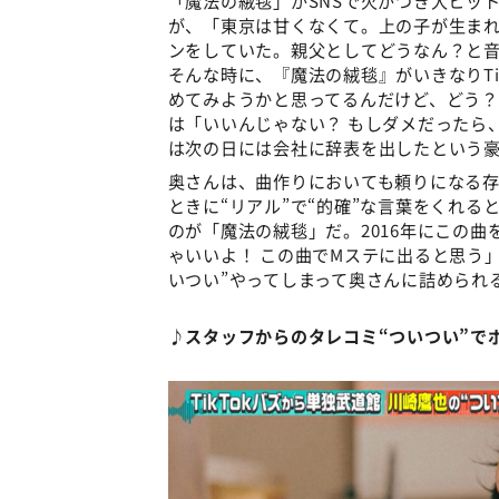
が、「東京は甘くなくて。上の子が生ま
ンをしていた。親父としてどうなん？と
そんな時に、『魔法の絨毯』がいきなりTi
めてみようかと思ってるんだけど、どう
は「いいんじゃない？ もしダメだったら
は次の日には会社に辞表を出したという
奥さんは、曲作りにおいても頼りになる
ときに“リアル”で“的確”な言葉をくれ
のが「魔法の絨毯」だ。2016年にこの
ゃいいよ！ この曲でMステに出ると思う
いつい”やってしまって奥さんに詰められ
♪スタッフからのタレコミ“ついつい”で