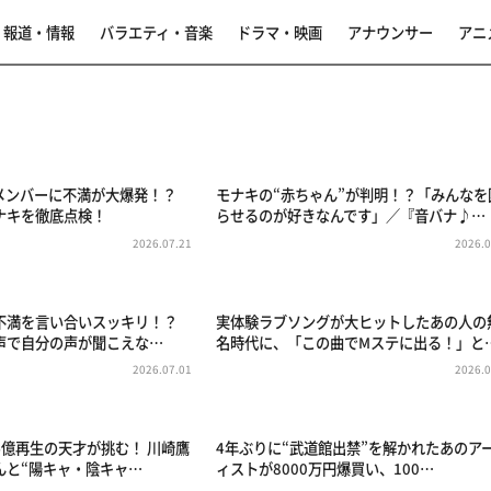
報道・情報
バラエティ・音楽
ドラマ・映画
アナウンサー
アニ
メンバーに不満が大爆発！？
モナキの“赤ちゃん”が判明！？「みんなを
ナキを徹底点検！
らせるのが好きなんです」／『音バナ♪…
2026.07.21
2026.0
不満を言い合いスッキリ！？
実体験ラブソングが大ヒットしたあの人の
声で自分の声が聞こえな…
名時代に、「この曲でMステに出る！」と
2026.07.01
2026.0
4億再生の天才が挑む！ 川崎鷹
4年ぶりに“武道館出禁”を解かれたあのア
んと“陽キャ・陰キャ…
ィストが8000万円爆買い、100…