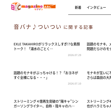
新着
インタビュー
音バナ♪ついつい
に関する記事
EXLE TAKAHIROがリラックスしすぎ!?な素顔
話題のモナキ、
トーク！ 「湯水のごとく…
問題だらけのモ
2026.07.29
話題のモナキがぶっちゃける！？「おヨネが
モナキが互いに
すぐ全裸になる・・・」
さらば森田の大
2026.07.10
ストリーミング４億再生突破の“陽キャ”シン
ストリーミング
ガーソングライター、自称・陰キャのハ…
也がハラミちゃ