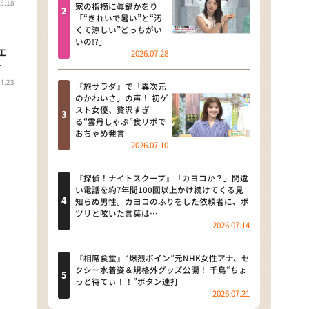
5.18
河合＆A.B.C-Z塚田×福井アナ
家の指摘に眞鍋かをり
「“きれいで暑い”と“汚
「なんでやねん！？」（news お
くて涼しい”どっちがい
かえり）
いの!?」
エ
2026.07.28
DAIGOも台所 ～きょうの献立 何
…
にする？～
4.23
『旅サラダ』で「異次元
のかわいさ」の声！ 初ゲ
本日はダイアンなり！シーズン２
スト女優、贅沢すぎ
る“雲丹しゃぶ”食リポで
朝だ！生です旅サラダ
おちゃめ発言
2026.07.10
教えて！ニュースライブ 正義の
ミカタ
『探偵！ナイトスクープ』「カヨコか？」間違
い電話を約7年間100回以上かけ続けてくる見
ＬＩＦＥ～夢のカタチ～
知らぬ男性。カヨコのふりをした依頼者に、ポ
ツリと呟いた言葉は…
2026.07.14
新婚さんいらっしゃい！
ポツンと一軒家
『相席食堂』“爆烈ボイン”元NHK女性アナ、セ
クシー水着姿＆規格外グッズ公開！ 千鳥“ちょ
っと待てぃ！！”ボタン連打
ザキ山小屋本館
2026.07.21