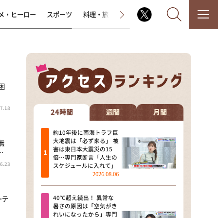
メ・ヒーロー
スポーツ
料理・旅
ラジオ番組
その他
困
なるみ・岡村の過ぎるTV
7.18
相席食堂
24時間
週間
月間
これ余談なんですけど・・・
約10年後に南海トラフ巨
大地震は「必ず来る」 被
無
害は東日本大震災の15
…
～人生密着トークバラエティ！
倍…専門家断言「人生の
～ やすとものいたって真剣です
6.23
スケジュールに入れて」
2026.08.06
探偵！ナイトスクープ
40℃超え続出！ 異常な
ーテ
news おかえり
暑さの原因は「空気がき
れいになったから」専門