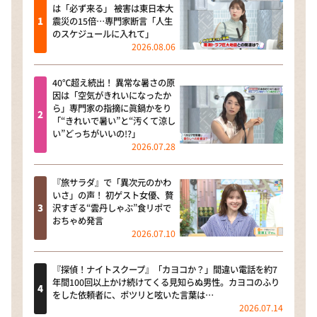
は「必ず来る」 被害は東日本大
震災の15倍…専門家断言「人生
のスケジュールに入れて」
2026.08.06
40℃超え続出！ 異常な暑さの原
因は「空気がきれいになったか
ら」専門家の指摘に眞鍋かをり
「“きれいで暑い”と“汚くて涼し
い”どっちがいいの!?」
2026.07.28
『旅サラダ』で「異次元のかわ
いさ」の声！ 初ゲスト女優、贅
沢すぎる“雲丹しゃぶ”食リポで
おちゃめ発言
2026.07.10
『探偵！ナイトスクープ』「カヨコか？」間違い電話を約7
年間100回以上かけ続けてくる見知らぬ男性。カヨコのふり
をした依頼者に、ポツリと呟いた言葉は…
2026.07.14