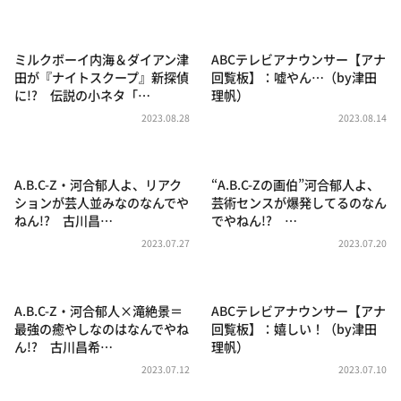
DAIGOも台所 ～きょうの献立 何にする？～
本日はダイアンなり！シーズン２
ミルクボーイ内海＆ダイアン津
ABCテレビアナウンサー【アナ
朝だ！生です旅サラダ
田が『ナイトスクープ』新探偵
回覧板】：嘘やん…（by津田
に!? 伝説の小ネタ「…
理帆）
教えて！ニュースライブ 正義のミカタ
2023.08.28
2023.08.14
ＬＩＦＥ～夢のカタチ～
新婚さんいらっしゃい！
A.B.C-Z・河合郁人よ、リアク
“A.B.C-Zの画伯”河合郁人よ、
ポツンと一軒家
ションが芸人並みなのなんでや
芸術センスが爆発してるのなん
ねん!? 古川昌…
でやねん!? …
ザキ山小屋本館
2023.07.27
2023.07.20
ぺこぱのまるスポ
アナ回覧板
A.B.C-Z・河合郁人×滝絶景＝
ABCテレビアナウンサー【アナ
最強の癒やしなのはなんでやね
回覧板】：嬉しい！（by津田
ん!? 古川昌希…
理帆）
2023.07.12
2023.07.10