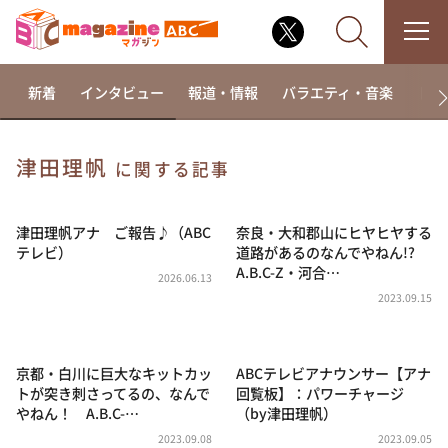
新着
インタビュー
報道・情報
バラエティ・音楽
ドラ
津田理帆
に関する記事
なるみ・岡村の過ぎるTV
相席食堂
津田理帆アナ ご報告♪（ABC
奈良・大和郡山にヒヤヒヤする
テレビ）
道路があるのなんでやねん!?
これ余談なんですけど・・・
A.B.C-Z・河合…
2026.06.13
～人生密着トークバラエティ！～ やすとものいたっ
2023.09.15
て真剣です
探偵！ナイトスクープ
京都・白川に巨大なキットカッ
ABCテレビアナウンサー【アナ
news おかえり
トが突き刺さってるの、なんで
回覧板】：パワーチャージ
河合＆A.B.C-Z塚田×福井アナ「なんでやねん！？」
やねん！ A.B.C-…
（by津田理帆）
（news おかえり）
2023.09.08
2023.09.05