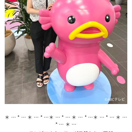
DAIGOも台所 ～きょうの献立 何にする？～
本日はダイアンなり！シーズン２
朝だ！生です旅サラダ
教えて！ニュースライブ 正義のミカタ
ＬＩＦＥ～夢のカタチ～
新婚さんいらっしゃい！
ポツンと一軒家
ザキ山小屋本館
ぺこぱのまるスポ
アナ回覧板
©ABCテレビ
＊ … * … ＊ … * …＊ … * … ＊ … * …＊ … * … ＊ …
* … ＊ …