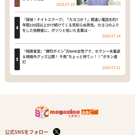
2026.07.10
『探偵！ナイトスクープ』「カヨコか？」間違い電話を約7
年間100回以上かけ続けてくる見知らぬ男性。カヨコのふり
をした依頼者に、ポツリと呟いた言葉は…
2026.07.14
『相席食堂』“爆烈ボイン”元NHK女性アナ、セクシー水着姿
＆規格外グッズ公開！ 千鳥“ちょっと待てぃ！！”ボタン連
打
2026.07.21
公式SNSをフォロー