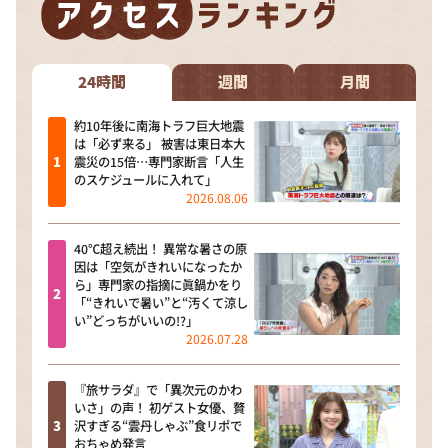
24時間
週間
月間
約10年後に南海トラフ巨大地震
は「必ず来る」 被害は東日本大
震災の15倍…専門家断言「人生
のスケジュールに入れて」
2026.08.06
40℃超え続出！ 異常な暑さの原
因は「空気がきれいになったか
ら」専門家の指摘に眞鍋かをり
「“きれいで暑い”と“汚くて涼し
い”どっちがいいの!?」
2026.07.28
『旅サラダ』で「異次元のかわ
いさ」の声！ 初ゲスト女優、贅
沢すぎる“雲丹しゃぶ”食リポで
おちゃめ発言