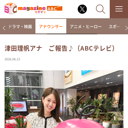
楽
ドラマ・映画
アナウンサー
アニメ・ヒーロー
スポーツ
津田理帆アナ ご報告♪（ABCテレビ）
なるみ・岡村の過ぎるTV
2026.06.13
相席食堂
これ余談なんですけど・・・
～人生密着トークバラエティ！～ やすとものいたっ
て真剣です
探偵！ナイトスクープ
news おかえり
河合＆A.B.C-Z塚田×福井アナ「なんでやねん！？」
（news おかえり）