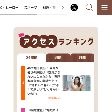
メ・ヒーロー
スポーツ
料理・旅
ラジオ番組
その他
なるみ・岡村の過ぎるTV
相席食堂
24時間
週間
月間
これ余談なんですけど・・・
40℃超え続出！ 異常な
暑さの原因は「空気がき
れいになったから」専門
～人生密着トークバラエティ！
家の指摘に眞鍋かをり
～ やすとものいたって真剣です
「“きれいで暑い”と“汚
くて涼しい”どっちがい
探偵！ナイトスクープ
いの!?」
2026.07.28
news おかえり
『相席食堂』“爆烈ボイ