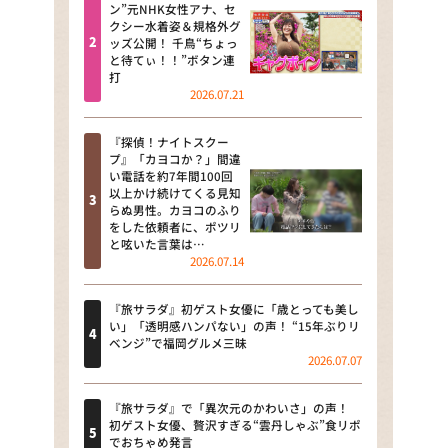
河合＆A.B.C-Z塚田×福井アナ
ン”元NHK女性アナ、セ
クシー水着姿＆規格外グ
「なんでやねん！？」（news お
ッズ公開！ 千鳥“ちょっ
かえり）
と待てぃ！！”ボタン連
打
DAIGOも台所 ～きょうの献立 何
2026.07.21
にする？～
『探偵！ナイトスクー
本日はダイアンなり！シーズン２
プ』「カヨコか？」間違
い電話を約7年間100回
朝だ！生です旅サラダ
以上かけ続けてくる見知
らぬ男性。カヨコのふり
をした依頼者に、ポツリ
教えて！ニュースライブ 正義の
と呟いた言葉は…
ミカタ
2026.07.14
ＬＩＦＥ～夢のカタチ～
『旅サラダ』初ゲスト女優に「歳とっても美し
い」「透明感ハンパない」の声！ “15年ぶりリ
新婚さんいらっしゃい！
ベンジ”で福岡グルメ三昧
2026.07.07
ポツンと一軒家
『旅サラダ』で「異次元のかわいさ」の声！
ザキ山小屋本館
初ゲスト女優、贅沢すぎる“雲丹しゃぶ”食リポ
でおちゃめ発言