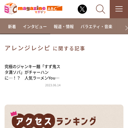
新着
インタビュー
報道・情報
バラエティ・音楽
ドラ
アレンジレシピ
に関する記事
なるみ・岡村の過ぎるTV
相席食堂
究極のジャンキー麺「すず鬼ス
タ満ソバ」がチャーハン
これ余談なんですけど・・・
に…！？ 人気ラーメンYou…
～人生密着トークバラエティ！～ やすとものいたっ
2023.06.14
て真剣です
探偵！ナイトスクープ
news おかえり
河合＆A.B.C-Z塚田×福井アナ「なんでやねん！？」
（news おかえり）