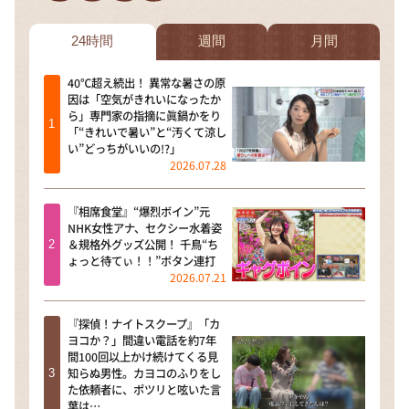
DAIGOも台所 ～きょうの献立 何にする？～
本日はダイアンなり！シーズン２
24時間
週間
月間
朝だ！生です旅サラダ
40℃超え続出！ 異常な暑さの原
因は「空気がきれいになったか
教えて！ニュースライブ 正義のミカタ
ら」専門家の指摘に眞鍋かをり
ＬＩＦＥ～夢のカタチ～
「“きれいで暑い”と“汚くて涼し
い”どっちがいいの!?」
新婚さんいらっしゃい！
2026.07.28
ポツンと一軒家
『相席食堂』“爆烈ボイン”元
ザキ山小屋本館
NHK女性アナ、セクシー水着姿
＆規格外グッズ公開！ 千鳥“ち
ぺこぱのまるスポ
ょっと待てぃ！！”ボタン連打
2026.07.21
アナ回覧板
『探偵！ナイトスクープ』「カ
ヨコか？」間違い電話を約7年
間100回以上かけ続けてくる見
知らぬ男性。カヨコのふりをし
た依頼者に、ポツリと呟いた言
葉は…