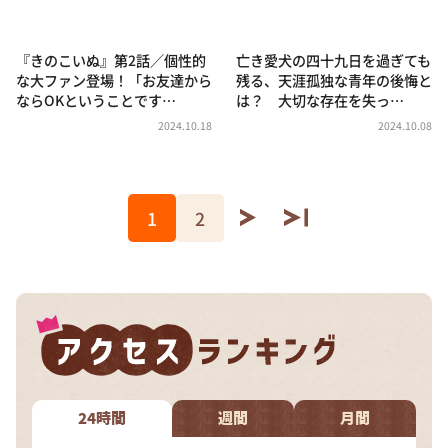
『きのこいぬ』第2話／個性的
亡き愛犬の四十九日を過ぎても
な大ファン登場！「お友達から
残る、天涯孤独な青年の後悔と
ならOKということです…
は？ 大切な存在を失っ…
2024.10.18
2024.10.08
1
2
24時間
週間
月間