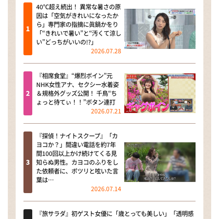
40℃超え続出！ 異常な暑さの原
因は「空気がきれいになったか
ら」専門家の指摘に眞鍋かをり
「“きれいで暑い”と“汚くて涼し
い”どっちがいいの!?」
2026.07.28
『相席食堂』“爆烈ボイン”元
NHK女性アナ、セクシー水着姿
＆規格外グッズ公開！ 千鳥“ち
ょっと待てぃ！！”ボタン連打
2026.07.21
『探偵！ナイトスクープ』「カ
ヨコか？」間違い電話を約7年
間100回以上かけ続けてくる見
知らぬ男性。カヨコのふりをし
た依頼者に、ポツリと呟いた言
葉は…
2026.07.14
『旅サラダ』初ゲスト女優に「歳とっても美しい」「透明感