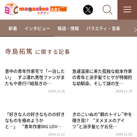
新着
インタビュー
報道・情報
バラエティ・音楽
ドラ
寺島拓篤
に関する記事
なるみ・岡村の過ぎるTV
相席食堂
意中の青年作家宅で「一泊した
急遽温泉に来た孤独な絵本作家
い」 ずぶ濡れ男性ファンがま
の青年と派手髪でヒゲが特徴的
これ余談なんですけど・・・
たもや奇行!?結局きの…
な幼馴染、そして謎の生…
～人生密着トークバラエティ！～ やすとものいたっ
2024.12.26
2024.12.19
て真剣です
探偵！ナイトスクープ
「好きな人の好きなものの好き
きのこいぬの“朝のトイレ”中を
news おかえり
なものを極めようか
覗き見!? “ヌメヌメのアイ
河合＆A.B.C-Z塚田×福井アナ「なんでやねん！？」
と…」 “青年作家BIG LOV…
ツ”と派手髪ヒゲお兄…
（news おかえり）
2024.12.12
2024.12.05