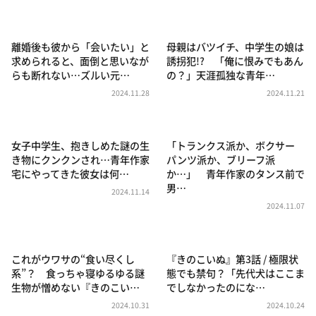
DAIGOも台所 ～きょうの献立 何にする？～
本日はダイアンなり！シーズン２
離婚後も彼から「会いたい」と
母親はバツイチ、中学生の娘は
朝だ！生です旅サラダ
求められると、面倒と思いなが
誘拐犯!? 「俺に恨みでもあん
らも断れない…ズルい元…
の？」天涯孤独な青年…
教えて！ニュースライブ 正義のミカタ
2024.11.28
2024.11.21
ＬＩＦＥ～夢のカタチ～
新婚さんいらっしゃい！
女子中学生、抱きしめた謎の生
「トランクス派か、ボクサー
ポツンと一軒家
き物にクンクンされ…青年作家
パンツ派か、ブリーフ派
宅にやってきた彼女は何…
か…」 青年作家のタンス前で
ザキ山小屋本館
男…
2024.11.14
ぺこぱのまるスポ
2024.11.07
アナ回覧板
これがウワサの“食い尽くし
『きのこいぬ』第3話 / 極限状
系”？ 食っちゃ寝ゆるゆる謎
態でも禁句？「先代犬はここま
生物が憎めない『きのこい…
でしなかったのにな…
2024.10.31
2024.10.24