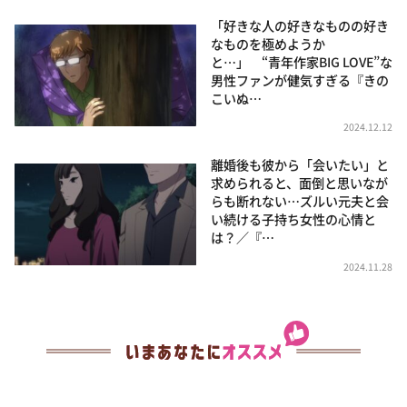
「好きな人の好きなものの好き
なものを極めようか
と…」 “青年作家BIG LOVE”な
男性ファンが健気すぎる『きの
こいぬ…
2024.12.12
離婚後も彼から「会いたい」と
求められると、面倒と思いなが
らも断れない…ズルい元夫と会
い続ける子持ち女性の心情と
は？／『…
2024.11.28