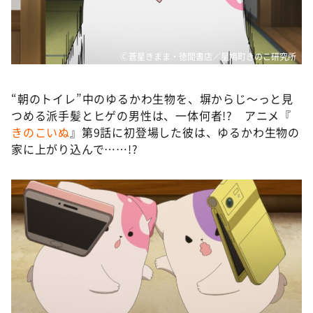
DAIGOも台所 ～きょうの献立 何にする？～
本日はダイアンなり！シーズン２
朝だ！生です旅サラダ
Ⓒ蒼星きまま・徳間書店／星鳩町きのこ研究所
教えて！ニュースライブ 正義のミカタ
“朝のトイレ”中のゆるかわ生物を、塀からじ～っと見
ＬＩＦＥ～夢のカタチ～
つめる派手髪とヒゲの男性は、一体何者!? アニメ『
新婚さんいらっしゃい！
きのこいぬ
』第9話に初登場した彼は、ゆるかわ生物の
家に上がり込んで……!?
ポツンと一軒家
ザキ山小屋本館
ぺこぱのまるスポ
アナ回覧板