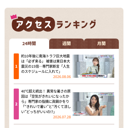
24時間
週間
月間
約10年後に南海トラフ巨大地震
は「必ず来る」 被害は東日本大
震災の15倍…専門家断言「人生
のスケジュールに入れて」
2026.08.06
40℃超え続出！ 異常な暑さの原
因は「空気がきれいになったか
ら」専門家の指摘に眞鍋かをり
「“きれいで暑い”と“汚くて涼し
い”どっちがいいの!?」
2026.07.28