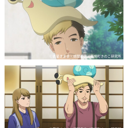
Ⓒ蒼星きまま・徳間書店／星鳩町きのこ研究所