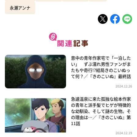
永瀬アンナ
意中の青年作家宅で「一泊した
い」 ずぶ濡れ男性ファンがま
たもや奇行!?結局きのこいぬっ
て何？／『きのこいぬ』最終話
2024.12.26
急遽温泉に来た孤独な絵本作家
の青年と派手髪でヒゲが特徴的
な幼馴染、そして謎の生物。そ
の理由は…／『きのこいぬ』第
11話
2024.12.19