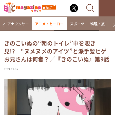
画
アナウンサー
アニメ・ヒーロー
スポーツ
料理・旅
ラ
きのこいぬの“朝のトイレ”中を覗き
見!? “ヌメヌメのアイツ”と派手髪ヒゲ
なるみ・岡村の過ぎるTV
お兄さんは何者？／『きのこいぬ』第9話
相席食堂
これ余談なんですけど・・・
2024.12.05
～人生密着トークバラエティ！～ やすとものいたっ
て真剣です
探偵！ナイトスクープ
news おかえり
河合＆A.B.C-Z塚田×福井アナ「なんでやねん！？」
（news おかえり）