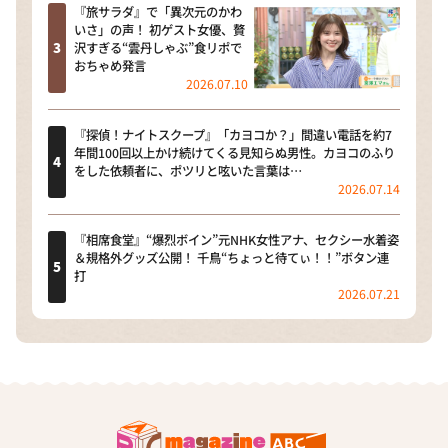
『旅サラダ』で「異次元のかわ
いさ」の声！ 初ゲスト女優、贅
沢すぎる“雲丹しゃぶ”食リポで
おちゃめ発言
2026.07.10
『探偵！ナイトスクープ』「カヨコか？」間違い電話を約7
年間100回以上かけ続けてくる見知らぬ男性。カヨコのふり
をした依頼者に、ポツリと呟いた言葉は…
2026.07.14
『相席食堂』“爆烈ボイン”元NHK女性アナ、セクシー水着姿
＆規格外グッズ公開！ 千鳥“ちょっと待てぃ！！”ボタン連
打
2026.07.21