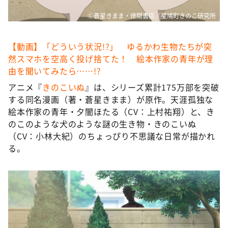
Ⓒ蒼星きまま・徳間書店／星鳩町きのこ研究所
【動画】「どういう状況!?」 ゆるかわ生物たちが突
然スマホを空高く投げ捨てた！ 絵本作家の青年が理
由を聞いてみたら……!?
アニメ『
きのこいぬ
』は、シリーズ累計175万部を突破
する同名漫画（著・蒼星きまま）が原作。天涯孤独な
絵本作家の青年・夕闇ほたる（CV：上村祐翔）と、き
のこのような犬のような謎の生き物・きのこいぬ
（CV：小林大紀）のちょっぴり不思議な日常が描かれ
る。