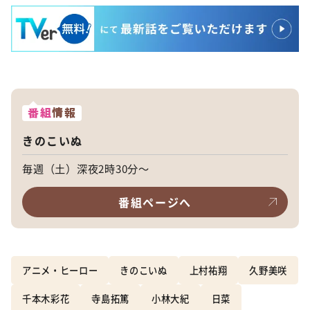
番組
情報
きのこいぬ
毎週（土）深夜2時30分～
番組ページへ
アニメ・ヒーロー
きのこいぬ
上村祐翔
久野美咲
千本木彩花
寺島拓篤
小林大紀
日菜