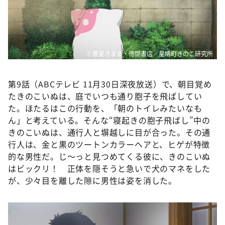
Ⓒ蒼星きまま・徳間書店／星鳩町きのこ研究所
第9話（ABCテレビ 11月30日深夜放送）で、朝目覚め
たきのこいぬは、庭でいつも通り胞子を飛ばしてい
た。ほたるはこの行動を、「朝のトイレみたいなも
ん」と考えている。そんな“寝起きの胞子飛ばし”中の
きのこいぬは、通行人と塀越しに目が合った。その通
行人は、金と黒のツートンカラーヘアと、ヒゲが特徴
的な男性だ。じ～っと見つめてくる彼に、きのこいぬ
はビックリ！ 正体を隠そうと急いで犬のマネをした
が、少々目を離した隙に男性は姿を消した。