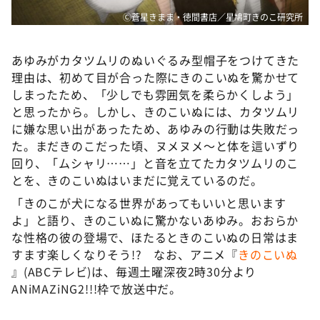
Ⓒ蒼星きまま・徳間書店／星鳩町きのこ研究所
あゆみがカタツムリのぬいぐるみ型帽子をつけてきた
理由は、初めて目が合った際にきのこいぬを驚かせて
しまったため、「少しでも雰囲気を柔らかくしよう」
と思ったから。しかし、きのこいぬには、カタツムリ
に嫌な思い出があったため、あゆみの行動は失敗だっ
た。まだきのこだった頃、ヌメヌメ～と体を這いずり
回り、「ムシャリ……」と音を立てたカタツムリのこ
とを、きのこいぬはいまだに覚えているのだ。
「きのこが犬になる世界があってもいいと思います
よ」と語り、きのこいぬに驚かないあゆみ。おおらか
な性格の彼の登場で、ほたるときのこいぬの日常はま
すます楽しくなりそう!? なお、アニメ『
きのこいぬ
』(ABCテレビ)は、毎週土曜深夜2時30分より
ANiMAZiNG2!!!枠で放送中だ。