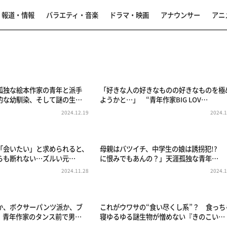
報道・情報
バラエティ・音楽
ドラマ・映画
アナウンサー
アニ
孤独な絵本作家の青年と派手
「好きな人の好きなものの好きなものを極
的な幼馴染、そして謎の生…
ようかと…」 “青年作家BIG LOV…
2024.12.19
2024.1
「会いたい」と求められると、
母親はバツイチ、中学生の娘は誘拐犯!? 
らも断れない…ズルい元…
に恨みでもあんの？」天涯孤独な青年…
2024.11.28
2024.1
か、ボクサーパンツ派か、ブ
これがウワサの“食い尽くし系”？ 食っち
 青年作家のタンス前で男…
寝ゆるゆる謎生物が憎めない『きのこい…