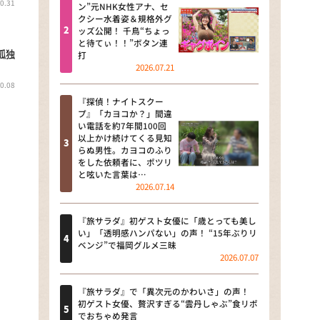
0.31
河合＆A.B.C-Z塚田×福井アナ
ン”元NHK女性アナ、セ
クシー水着姿＆規格外グ
「なんでやねん！？」（news お
ッズ公開！ 千鳥“ちょっ
かえり）
と待てぃ！！”ボタン連
孤独
打
DAIGOも台所 ～きょうの献立 何
2026.07.21
にする？～
0.08
『探偵！ナイトスクー
本日はダイアンなり！シーズン２
プ』「カヨコか？」間違
い電話を約7年間100回
朝だ！生です旅サラダ
以上かけ続けてくる見知
らぬ男性。カヨコのふり
をした依頼者に、ポツリ
教えて！ニュースライブ 正義の
と呟いた言葉は…
ミカタ
2026.07.14
ＬＩＦＥ～夢のカタチ～
『旅サラダ』初ゲスト女優に「歳とっても美し
い」「透明感ハンパない」の声！ “15年ぶりリ
新婚さんいらっしゃい！
ベンジ”で福岡グルメ三昧
2026.07.07
ポツンと一軒家
『旅サラダ』で「異次元のかわいさ」の声！
ザキ山小屋本館
初ゲスト女優、贅沢すぎる“雲丹しゃぶ”食リポ
でおちゃめ発言