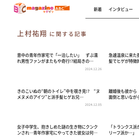
新着
インタビュー
上村祐翔
に関する記事
意中の青年作家宅で「一泊したい」 ずぶ濡
急遽温泉に来た
れ男性ファンがまたもや奇行!?結局きの…
髪でヒゲが特徴
2024.12.26
きのこいぬの“朝のトイレ”中を覗き見!? “ヌ
離婚後も彼から
メヌメのアイツ”と派手髪ヒゲお兄…
面倒と思いなが
2024.12.05
女子中学生、抱きしめた謎の生き物にクンク
「トランクス派
ンされ…青年作家宅にやってきた彼女は何…
リーフ派か…」