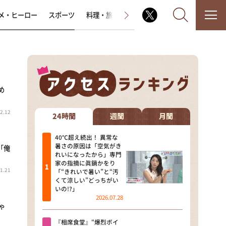
メ・ヒーロー
スポーツ
料理・旅
ラジオ番組
その他
め
なるみ・岡村の過ぎるTV
2.12
相席食堂
24時間
週間
月間
これ余談なんですけど・・・
40℃超え続出！ 異常な
暑さの原因は「空気がき
「俺
れいになったから」専門
～人生密着トークバラエティ！
家の指摘に眞鍋かをり
～ やすとものいたって真剣です
1.21
「“きれいで暑い”と“汚
くて涼しい”どっちがい
探偵！ナイトスクープ
いの!?」
2026.07.28
ゃ
news おかえり
『相席食堂』“爆烈ボイ