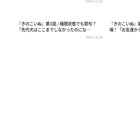
2024.11.14
『きのこいぬ』第3話 / 極限状態でも禁句？
『きのこいぬ』
「先代犬はここまでしなかったのにな…
場！「お友達か
2024.10.24