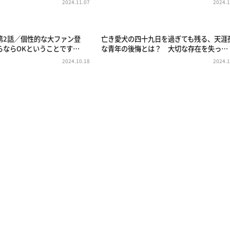
2024.11.07
2024.1
第2話／個性的な大ファン登
亡き愛犬の四十九日を過ぎても残る、天涯
らならOKということです…
な青年の後悔とは？ 大切な存在を失っ…
2024.10.18
2024.1