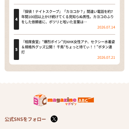
『探偵！ナイトスクープ』「カヨコか？」間違い電話を約7
年間100回以上かけ続けてくる見知らぬ男性。カヨコのふり
をした依頼者に、ポツリと呟いた言葉は…
2026.07.14
『相席食堂』“爆烈ボイン”元NHK女性アナ、セクシー水着姿
＆規格外グッズ公開！ 千鳥“ちょっと待てぃ！！”ボタン連
打
2026.07.21
公式SNSをフォロー