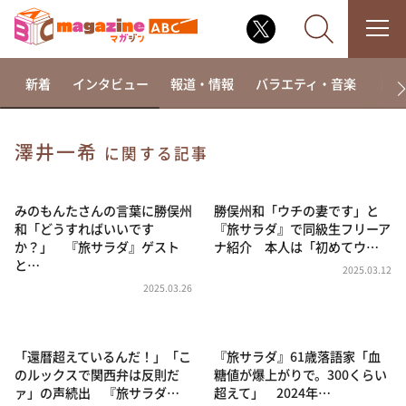
新着
インタビュー
報道・情報
バラエティ・音楽
ドラ
澤井一希
に関する記事
なるみ・岡村の過ぎるTV
相席食堂
みのもんたさんの言葉に勝俣州
勝俣州和「ウチの妻です」と
和「どうすればいいです
『旅サラダ』で同級生フリーア
これ余談なんですけど・・・
か？」 『旅サラダ』ゲスト
ナ紹介 本人は「初めてウ…
と…
～人生密着トークバラエティ！～ やすとものいたっ
2025.03.12
て真剣です
2025.03.26
探偵！ナイトスクープ
news おかえり
「還暦超えているんだ！」「こ
『旅サラダ』61歳落語家「血
河合＆A.B.C-Z塚田×福井アナ「なんでやねん！？」
のルックスで関西弁は反則だ
糖値が爆上がりで。300くらい
（news おかえり）
ァ」の声続出 『旅サラダ…
超えて」 2024年…