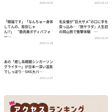
DAIGOも台所 ～きょうの献立 何にする？～
2025.03.05
2025.02.13
本日はダイアンなり！シーズン２
朝だ！生です旅サラダ
「眼福です」「なんちゅー身体
名女優が“巨大ザメ”の口に手を
してんの、彫刻じゃ
突っ込み…『旅サラダ』人生初
教えて！ニュースライブ 正義のミカタ
ん!?」 “筋肉美ボディパフォ
の岡山旅で衝撃体験 …
ー…
ＬＩＦＥ～夢のカタチ～
2024.10.30
2024.11.28
新婚さんいらっしゃい！
ポツンと一軒家
あの「癒し系眼鏡シンガーソン
ザキ山小屋本館
グライター」が日本一深い温泉
ぺこぱのまるスポ
でしっぽり…SNS大バ…
2023.11.07
アナ回覧板