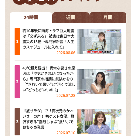
24時間
週間
月間
約10年後に南海トラフ巨大地震
は「必ず来る」 被害は東日本大
震災の15倍…専門家断言「人生
のスケジュールに入れて」
2026.08.06
40℃超え続出！ 異常な暑さの原
因は「空気がきれいになったか
ら」専門家の指摘に眞鍋かをり
「“きれいで暑い”と“汚くて涼し
い”どっちがいいの!?」
2026.07.28
『旅サラダ』で「異次元のかわ
いさ」の声！ 初ゲスト女優、贅
沢すぎる“雲丹しゃぶ”食リポで
おちゃめ発言
2026.07.10