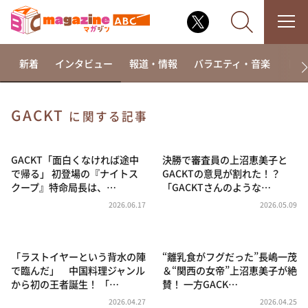
新着
インタビュー
報道・情報
バラエティ・音楽
ドラ
GACKT
に関する記事
なるみ・岡村の過ぎるTV
相席食堂
GACKT「面白くなければ途中
決勝で審査員の上沼恵美子と
で帰る」 初登場の『ナイトス
GACKTの意見が割れた！？
これ余談なんですけど・・・
クープ』特命局長は、…
「GACKTさんのような…
～人生密着トークバラエティ！～ やすとものいたっ
2026.06.17
2026.05.09
て真剣です
探偵！ナイトスクープ
「ラストイヤーという背水の陣
“離乳食がフグだった”長嶋一茂
news おかえり
で臨んだ」 中国料理ジャンル
＆“関西の女帝”上沼恵美子が絶
河合＆A.B.C-Z塚田×福井アナ「なんでやねん！？」
から初の王者誕生！ 「…
賛！ 一方GACK…
（news おかえり）
2026.04.27
2026.04.25