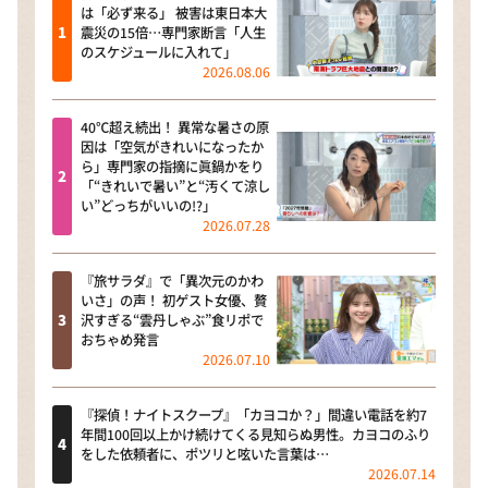
は「必ず来る」 被害は東日本大
震災の15倍…専門家断言「人生
のスケジュールに入れて」
2026.08.06
40℃超え続出！ 異常な暑さの原
因は「空気がきれいになったか
ら」専門家の指摘に眞鍋かをり
「“きれいで暑い”と“汚くて涼し
い”どっちがいいの!?」
2026.07.28
『旅サラダ』で「異次元のかわ
いさ」の声！ 初ゲスト女優、贅
沢すぎる“雲丹しゃぶ”食リポで
おちゃめ発言
2026.07.10
『探偵！ナイトスクープ』「カヨコか？」間違い電話を約7
年間100回以上かけ続けてくる見知らぬ男性。カヨコのふり
をした依頼者に、ポツリと呟いた言葉は…
2026.07.14