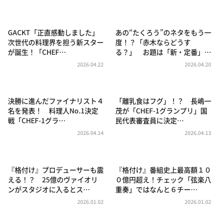
DAIGOも台所 ～きょうの献立 何にする？～
本日はダイアンなり！シーズン２
GACKT「正直感動しました」
あの“たくろう”のネタをもう一
朝だ！生です旅サラダ
次世代の料理界を担う新スター
度！？「赤木ならどうす
が誕生！「CHEF…
る？」 お題は「新・定番」…
教えて！ニュースライブ 正義のミカタ
2026.04.22
2026.04.20
ＬＩＦＥ～夢のカタチ～
新婚さんいらっしゃい！
決勝に進んだファイナリスト４
「離乳食はフグ」！？ 長嶋一
ポツンと一軒家
名を発表！ 料理人No.1決定
茂が「CHEF-1グランプリ」国
戦「CHEF-1グラ…
民代表審査員に決定…
ザキ山小屋本館
2026.04.14
2026.04.13
ぺこぱのまるスポ
アナ回覧板
『格付け』プロデューサーも震
『格付け』番組史上最高額１０
える！？ 25億のヴァイオリ
０億円超え！チェック「弦楽八
ンがスタジオに入るとス…
重奏」ではなんと６チー…
2026.01.02
2026.01.02