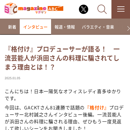
新着
インタビュー
報道・情報
バラエティ・音楽
ドラ
『格付け』プロデューサーが語る！ 一
流芸能人が浜田さんの料理に騙されてし
なるみ・岡村の過ぎるTV
まう理由とは！？
相席食堂
これ余談なんですけど・・・
2025.01.05
～人生密着トークバラエティ！～ やすとものいたっ
て真剣です
こんにちは！日本一陽気なオフィスレディ喜多ゆかり
です。
探偵！ナイトスクープ
今回は、GACKTさん81連勝で話題の
『
格付け』
プロデ
news おかえり
ューサー北村誠之さんインタビュー後編。一流芸能人
河合＆A.B.C-Z塚田×福井アナ「なんでやねん！？」
が浜田さんの料理に騙される理由、ぜひもう一度見返
（news おかえり）
して欲しいシーンをお聞きしました！