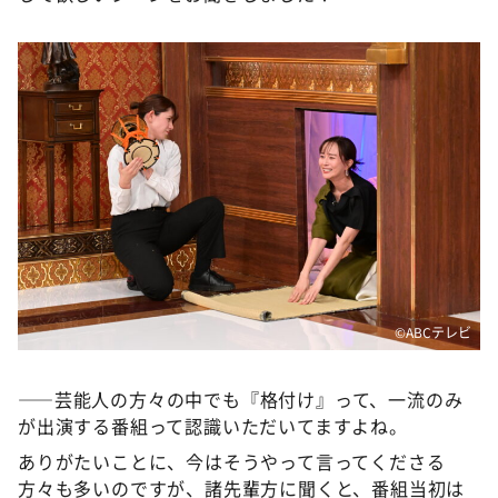
DAIGOも台所 ～きょうの献立 何にする？～
本日はダイアンなり！シーズン２
朝だ！生です旅サラダ
教えて！ニュースライブ 正義のミカタ
ＬＩＦＥ～夢のカタチ～
新婚さんいらっしゃい！
ポツンと一軒家
ザキ山小屋本館
ぺこぱのまるスポ
©ABCテレビ
アナ回覧板
――芸能人の方々の中でも『格付け』って、一流のみ
が出演する番組って認識いただいてますよね。
ありがたいことに、今はそうやって言ってくださる
方々も多いのですが、諸先輩方に聞くと、番組当初は