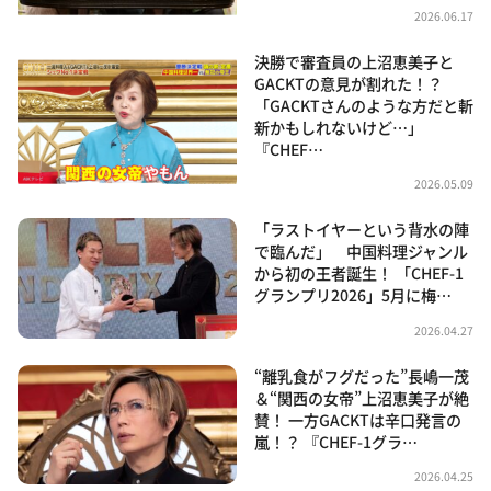
2026.06.17
決勝で審査員の上沼恵美子と
GACKTの意見が割れた！？
「GACKTさんのような方だと斬
新かもしれないけど…」
『CHEF…
2026.05.09
「ラストイヤーという背水の陣
で臨んだ」 中国料理ジャンル
から初の王者誕生！ 「CHEF-1
グランプリ2026」5月に梅…
2026.04.27
“離乳食がフグだった”長嶋一茂
＆“関西の女帝”上沼恵美子が絶
賛！ 一方GACKTは辛口発言の
嵐！？ 『CHEF-1グラ…
2026.04.25