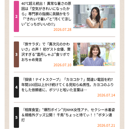
40℃超え続出！ 異常な暑さの原
因は「空気がきれいになったか
ら」専門家の指摘に眞鍋かをり
「“きれいで暑い”と“汚くて涼し
い”どっちがいいの!?」
2026.07.28
『旅サラダ』で「異次元のかわ
いさ」の声！ 初ゲスト女優、贅
沢すぎる“雲丹しゃぶ”食リポで
おちゃめ発言
2026.07.10
『探偵！ナイトスクープ』「カヨコか？」間違い電話を約7
年間100回以上かけ続けてくる見知らぬ男性。カヨコのふり
をした依頼者に、ポツリと呟いた言葉は…
2026.07.14
『相席食堂』“爆烈ボイン”元NHK女性アナ、セクシー水着姿
＆規格外グッズ公開！ 千鳥“ちょっと待てぃ！！”ボタン連
打
2026.07.21