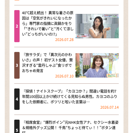
40℃超え続出！ 異常な暑さの原
因は「空気がきれいになったか
ら」専門家の指摘に眞鍋かをり
「“きれいで暑い”と“汚くて涼し
い”どっちがいいの!?」
2026.07.28
『旅サラダ』で「異次元のかわ
いさ」の声！ 初ゲスト女優、贅
沢すぎる“雲丹しゃぶ”食リポで
おちゃめ発言
2026.07.10
『探偵！ナイトスクープ』「カヨコか？」間違い電話を約7
年間100回以上かけ続けてくる見知らぬ男性。カヨコのふり
をした依頼者に、ポツリと呟いた言葉は…
2026.07.14
『相席食堂』“爆烈ボイン”元NHK女性アナ、セクシー水着姿
＆規格外グッズ公開！ 千鳥“ちょっと待てぃ！！”ボタン連