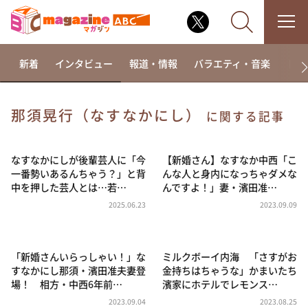
新着
インタビュー
報道・情報
バラエティ・音楽
ドラ
那須晃行（なすなかにし）
に関する記事
なるみ・岡村の過ぎるTV
相席食堂
なすなかにしが後輩芸人に「今
【新婚さん】なすなか中西「こ
一番勢いあるんちゃう？」と背
んな人と身内になっちゃダメな
これ余談なんですけど・・・
中を押した芸人とは…若…
んですよ！」妻・濱田准…
～人生密着トークバラエティ！～ やすとものいたっ
2025.06.23
2023.09.09
て真剣です
探偵！ナイトスクープ
「新婚さんいらっしゃい！」な
ミルクボーイ内海 「さすがお
news おかえり
すなかにし那須・濱田准夫妻登
金持ちはちゃうな」かまいたち
河合＆A.B.C-Z塚田×福井アナ「なんでやねん！？」
場！ 相方・中西6年前…
濱家にホテルでレモンス…
（news おかえり）
2023.09.04
2023.08.25