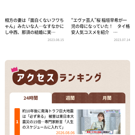
DAIGOも台所 ～きょうの献立 何にする？～
本日はダイアンなり！シーズン２
相方の妻は「面白くないフワち
“エヴァ芸人”桜 稲垣早希が一
朝だ！生です旅サラダ
ゃん」みたいな人…なすなかに
児の母になっていた！ タイ格
し中西、那須の結婚に実…
安人気コスメを紹介 …
教えて！ニュースライブ 正義のミカタ
2023.08.15
2023.07.14
ＬＩＦＥ～夢のカタチ～
新婚さんいらっしゃい！
ポツンと一軒家
ザキ山小屋本館
ぺこぱのまるスポ
アナ回覧板
24時間
週間
月間
約10年後に南海トラフ巨大地震
は「必ず来る」 被害は東日本大
震災の15倍…専門家断言「人生
のスケジュールに入れて」
2026.08.06