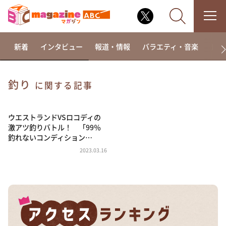
新着
インタビュー
報道・情報
バラエティ・音楽
ドラ
釣り
に関する記事
なるみ・岡村の過ぎるTV
相席食堂
ウエストランドVSロコディの
激アツ釣りバトル！ 「99％
これ余談なんですけど・・・
釣れないコンディション…
～人生密着トークバラエティ！～ やすとものいたっ
2023.03.16
て真剣です
探偵！ナイトスクープ
news おかえり
河合＆A.B.C-Z塚田×福井アナ「なんでやねん！？」
（news おかえり）