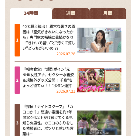
DAIGOも台所 ～きょうの献立 何にする？～
本日はダイアンなり！シーズン２
24時間
週間
月間
朝だ！生です旅サラダ
40℃超え続出！ 異常な暑さの原
因は「空気がきれいになったか
教えて！ニュースライブ 正義のミカタ
ら」専門家の指摘に眞鍋かをり
「“きれいで暑い”と“汚くて涼し
ＬＩＦＥ～夢のカタチ～
い”どっちがいいの!?」
2026.07.28
新婚さんいらっしゃい！
ポツンと一軒家
『相席食堂』“爆烈ボイン”元
NHK女性アナ、セクシー水着姿
ザキ山小屋本館
＆規格外グッズ公開！ 千鳥“ち
ょっと待てぃ！！”ボタン連打
ぺこぱのまるスポ
2026.07.21
アナ回覧板
『探偵！ナイトスクープ』「カ
ヨコか？」間違い電話を約7年
間100回以上かけ続けてくる見
知らぬ男性。カヨコのふりをし
た依頼者に、ポツリと呟いた言
葉は…