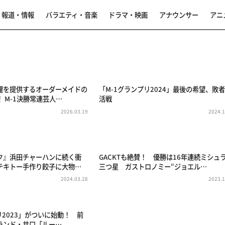
報道・情報
バラエティ・音楽
ドラマ・映画
アナウンサー
アニ
理を提供するオーダーメイドの
「M-1グランプリ2024」最後の希望、敗
 M-1決勝常連芸人…
活戦
2026.03.19
2024.1
ク』浜田チャーハンに続く衝
GACKTも絶賛！ 優勝は16年連続ミシュ
テキトー手作り餃子に大物…
三つ星 ガストロノミー“ジョエル…
2024.03.28
2023.1
リ2023」がついに始動！ 前
ランド・井口「ルー…