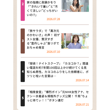
河合＆A.B.C-Z塚田×福井アナ
家の指摘に眞鍋かをり
「“きれいで暑い”と“汚
「なんでやねん！？」（news お
くて涼しい”どっちがい
かえり）
いの!?」
2026.07.28
DAIGOも台所 ～きょうの献立 何
にする？～
『旅サラダ』で「異次元
のかわいさ」の声！ 初ゲ
本日はダイアンなり！シーズン２
スト女優、贅沢すぎ
る“雲丹しゃぶ”食リポで
朝だ！生です旅サラダ
おちゃめ発言
2026.07.10
教えて！ニュースライブ 正義の
ミカタ
『探偵！ナイトスクープ』「カヨコか？」間違
い電話を約7年間100回以上かけ続けてくる見
ＬＩＦＥ～夢のカタチ～
知らぬ男性。カヨコのふりをした依頼者に、ポ
ツリと呟いた言葉は…
2026.07.14
新婚さんいらっしゃい！
ポツンと一軒家
『相席食堂』“爆烈ボイン”元NHK女性アナ、セ
クシー水着姿＆規格外グッズ公開！ 千鳥“ちょ
っと待てぃ！！”ボタン連打
ザキ山小屋本館
2026.07.21