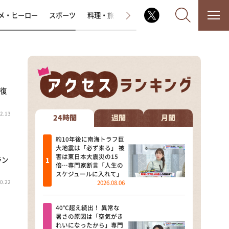
メ・ヒーロー
スポーツ
料理・旅
ラジオ番組
その他
者復
なるみ・岡村の過ぎるTV
2.13
相席食堂
24時間
週間
月間
これ余談なんですけど・・・
約10年後に南海トラフ巨
大地震は「必ず来る」 被
害は東日本大震災の15
ラン
～人生密着トークバラエティ！
倍…専門家断言「人生の
～ やすとものいたって真剣です
スケジュールに入れて」
0.22
2026.08.06
探偵！ナイトスクープ
40℃超え続出！ 異常な
news おかえり
暑さの原因は「空気がき
れいになったから」専門