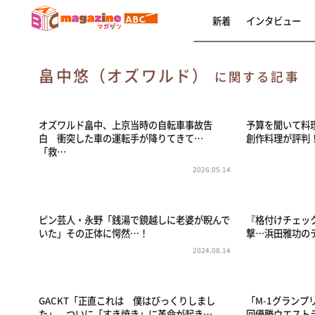
新着
インタビュー
畠中悠（オズワルド）
に関する記事
オズワルド畠中、上京当時の自転車事故告
予算を聞いて料
白 衝突した車の運転手が降りてきて…
創作料理が評判！
「救…
2026.05.14
ピン芸人・永野「銭湯で鏡越しに老婆が睨んで
『格付けチェッ
いた」その正体に愕然…！
撃…浜田雅功の
2024.08.14
GACKT「正直これは 僕はびっくりしまし
「M-1グランプ
た」 ついに「すき焼き」に革命が起き…
回優勝ウエスト