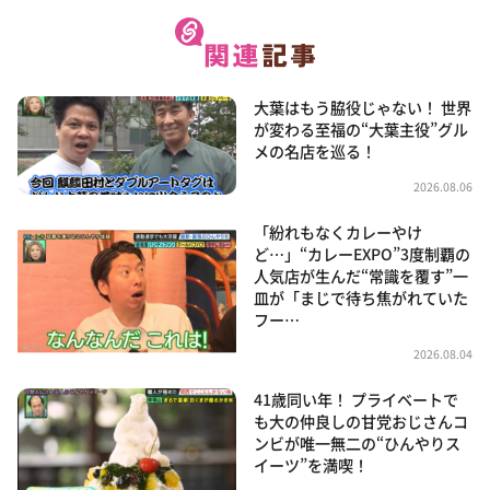
大葉はもう脇役じゃない！ 世界
が変わる至福の“大葉主役”グル
メの名店を巡る！
2026.08.06
「紛れもなくカレーやけ
ど…」“カレーEXPO”3度制覇の
人気店が生んだ“常識を覆す”一
皿が「まじで待ち焦がれていた
フー…
2026.08.04
41歳同い年！ プライベートで
も大の仲良しの甘党おじさんコ
ンビが唯一無二の“ひんやりス
イーツ”を満喫！