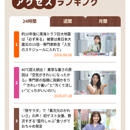
DAIGOも台所 ～きょうの献立 何にする？～
本日はダイアンなり！シーズン２
24時間
週間
月間
朝だ！生です旅サラダ
教えて！ニュースライブ 正義のミカタ
約10年後に南海トラフ巨大地震
は「必ず来る」 被害は東日本大
ＬＩＦＥ～夢のカタチ～
震災の15倍…専門家断言「人生
のスケジュールに入れて」
新婚さんいらっしゃい！
2026.08.06
ポツンと一軒家
40℃超え続出！ 異常な暑さの原
ザキ山小屋本館
因は「空気がきれいになったか
ら」専門家の指摘に眞鍋かをり
ぺこぱのまるスポ
「“きれいで暑い”と“汚くて涼し
い”どっちがいいの!?」
アナ回覧板
2026.07.28
『旅サラダ』で「異次元のかわ
いさ」の声！ 初ゲスト女優、贅
沢すぎる“雲丹しゃぶ”食リポで
おちゃめ発言