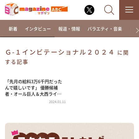
新着
インタビュー
報道・情報
バラエティ・音楽
ドラ
Ｇ-１インビテーショナル２０２４
に関
なるみ・岡村の過ぎるTV
する記事
相席食堂
「先月の給料3万6千円だった
これ余談なんですけど・・・
んで嬉しいです」 優勝候補
～人生密着トークバラエティ！～ やすとものいたっ
者・オール巨人＆大西ライ…
て真剣です
2024.01.11
探偵！ナイトスクープ
news おかえり
河合＆A.B.C-Z塚田×福井アナ「なんでやねん！？」
（news おかえり）