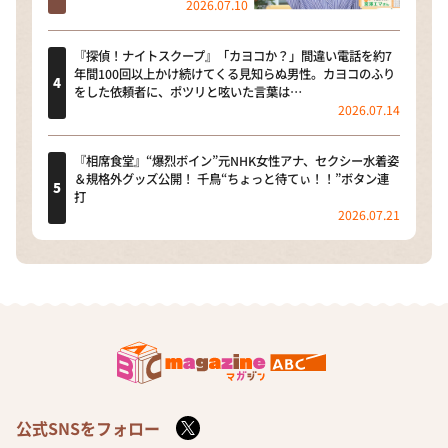
2026.07.10
『探偵！ナイトスクープ』「カヨコか？」間違い電話を約7
年間100回以上かけ続けてくる見知らぬ男性。カヨコのふり
をした依頼者に、ポツリと呟いた言葉は…
2026.07.14
『相席食堂』“爆烈ボイン”元NHK女性アナ、セクシー水着姿
＆規格外グッズ公開！ 千鳥“ちょっと待てぃ！！”ボタン連
打
2026.07.21
公式SNSをフォロー