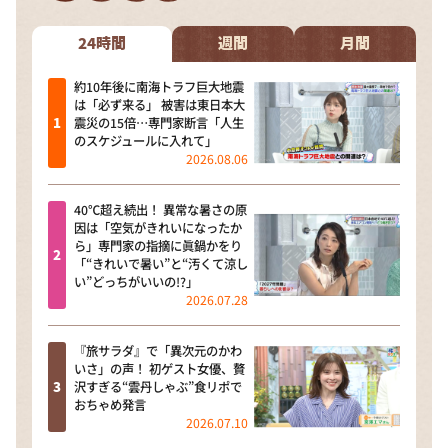
DAIGOも台所 ～きょうの献立 何にする？～
本日はダイアンなり！シーズン２
24時間
週間
月間
朝だ！生です旅サラダ
約10年後に南海トラフ巨大地震
は「必ず来る」 被害は東日本大
教えて！ニュースライブ 正義のミカタ
震災の15倍…専門家断言「人生
のスケジュールに入れて」
ＬＩＦＥ～夢のカタチ～
2026.08.06
新婚さんいらっしゃい！
40℃超え続出！ 異常な暑さの原
ポツンと一軒家
因は「空気がきれいになったか
ら」専門家の指摘に眞鍋かをり
ザキ山小屋本館
「“きれいで暑い”と“汚くて涼し
い”どっちがいいの!?」
ぺこぱのまるスポ
2026.07.28
アナ回覧板
『旅サラダ』で「異次元のかわ
いさ」の声！ 初ゲスト女優、贅
沢すぎる“雲丹しゃぶ”食リポで
おちゃめ発言
2026.07.10