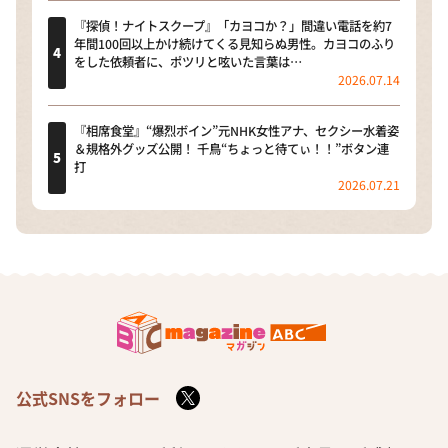
『探偵！ナイトスクープ』「カヨコか？」間違い電話を約7
年間100回以上かけ続けてくる見知らぬ男性。カヨコのふり
をした依頼者に、ポツリと呟いた言葉は…
2026.07.14
『相席食堂』“爆烈ボイン”元NHK女性アナ、セクシー水着姿
＆規格外グッズ公開！ 千鳥“ちょっと待てぃ！！”ボタン連
打
2026.07.21
公式SNSをフォロー