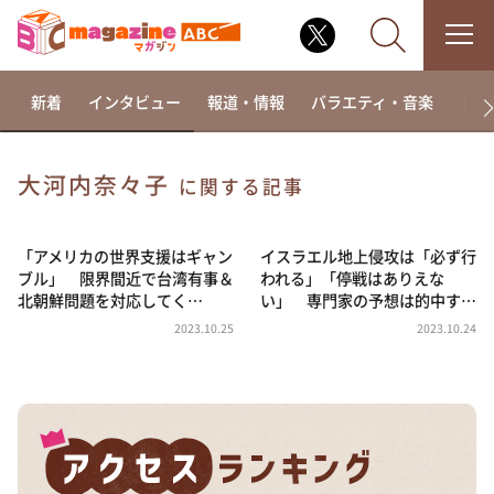
新着
インタビュー
報道・情報
バラエティ・音楽
ドラ
大河内奈々子
に関する記事
なるみ・岡村の過ぎるTV
相席食堂
「アメリカの世界支援はギャン
イスラエル地上侵攻は「必ず行
ブル」 限界間近で台湾有事＆
われる」「停戦はありえな
これ余談なんですけど・・・
北朝鮮問題を対応してく…
い」 専門家の予想は的中す…
～人生密着トークバラエティ！～ やすとものいたっ
2023.10.25
2023.10.24
て真剣です
探偵！ナイトスクープ
news おかえり
河合＆A.B.C-Z塚田×福井アナ「なんでやねん！？」
（news おかえり）