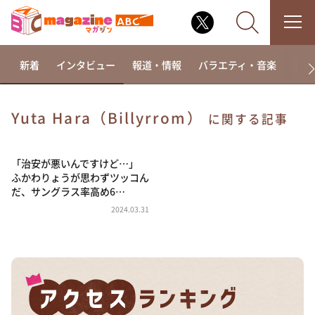
新着
インタビュー
報道・情報
バラエティ・音楽
ドラ
Yuta Hara（Billyrrom）
に関する記事
なるみ・岡村の過ぎるTV
相席食堂
「治安が悪いんですけど…」
ふかわりょうが思わずツッコん
これ余談なんですけど・・・
だ、サングラス率高め6…
～人生密着トークバラエティ！～ やすとものいたっ
2024.03.31
て真剣です
探偵！ナイトスクープ
news おかえり
河合＆A.B.C-Z塚田×福井アナ「なんでやねん！？」
（news おかえり）