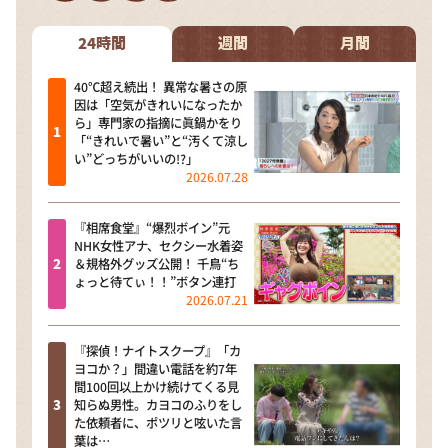
DAIGOも台所 ～きょうの献立 何にする？～
本日はダイアンなり！シーズン２
24時間
週間
月間
朝だ！生です旅サラダ
40℃超え続出！ 異常な暑さの原
因は「空気がきれいになったか
教えて！ニュースライブ 正義のミカタ
ら」専門家の指摘に眞鍋かをり
「“きれいで暑い”と“汚くて涼し
ＬＩＦＥ～夢のカタチ～
い”どっちがいいの!?」
2026.07.28
新婚さんいらっしゃい！
ポツンと一軒家
『相席食堂』“爆烈ボイン”元
NHK女性アナ、セクシー水着姿
ザキ山小屋本館
＆規格外グッズ公開！ 千鳥“ち
ょっと待てぃ！！”ボタン連打
ぺこぱのまるスポ
2026.07.21
アナ回覧板
『探偵！ナイトスクープ』「カ
ヨコか？」間違い電話を約7年
間100回以上かけ続けてくる見
知らぬ男性。カヨコのふりをし
た依頼者に、ポツリと呟いた言
葉は…