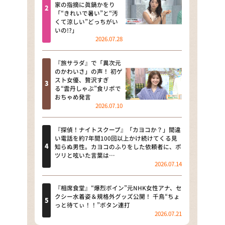
河合＆A.B.C-Z塚田×福井アナ
家の指摘に眞鍋かをり
「“きれいで暑い”と“汚
「なんでやねん！？」（news お
くて涼しい”どっちがい
かえり）
いの!?」
2026.07.28
DAIGOも台所 ～きょうの献立 何
にする？～
『旅サラダ』で「異次元
のかわいさ」の声！ 初ゲ
本日はダイアンなり！シーズン２
スト女優、贅沢すぎ
る“雲丹しゃぶ”食リポで
朝だ！生です旅サラダ
おちゃめ発言
2026.07.10
教えて！ニュースライブ 正義の
ミカタ
『探偵！ナイトスクープ』「カヨコか？」間違
い電話を約7年間100回以上かけ続けてくる見
ＬＩＦＥ～夢のカタチ～
知らぬ男性。カヨコのふりをした依頼者に、ポ
ツリと呟いた言葉は…
2026.07.14
新婚さんいらっしゃい！
ポツンと一軒家
『相席食堂』“爆烈ボイン”元NHK女性アナ、セ
クシー水着姿＆規格外グッズ公開！ 千鳥“ちょ
っと待てぃ！！”ボタン連打
ザキ山小屋本館
2026.07.21