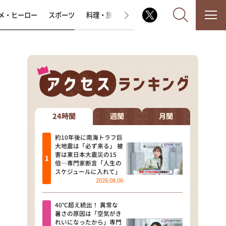
メ・ヒーロー
スポーツ
料理・旅
ラジオ番組
その他
なるみ・岡村の過ぎるTV
相席食堂
24時間
週間
月間
これ余談なんですけど・・・
約10年後に南海トラフ巨
大地震は「必ず来る」 被
害は東日本大震災の15
～人生密着トークバラエティ！
倍…専門家断言「人生の
～ やすとものいたって真剣です
スケジュールに入れて」
2026.08.06
探偵！ナイトスクープ
40℃超え続出！ 異常な
news おかえり
暑さの原因は「空気がき
れいになったから」専門