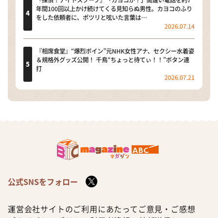
年間100回以上かけ続けてくる見知らぬ男性。カヨコのふり
をした依頼者に、ポツリと呟いた言葉は…
2026.07.14
『相席食堂』“爆烈ボイン”元NHK女性アナ、セクシー水着姿
＆規格外グッズ公開！ 千鳥“ちょっと待てぃ！！”ボタン連
打
2026.07.21
公式SNSをフォロー
運営会社
サイトのご利用にあたって
ご意見・ご感想