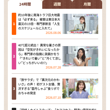
24時間
週間
月間
約10年後に南海トラフ巨大地震
は「必ず来る」 被害は東日本大
震災の15倍…専門家断言「人生
のスケジュールに入れて」
2026.08.06
40℃超え続出！ 異常な暑さの原
因は「空気がきれいになったか
ら」専門家の指摘に眞鍋かをり
「“きれいで暑い”と“汚くて涼し
い”どっちがいいの!?」
2026.07.28
『旅サラダ』で「異次元のかわ
いさ」の声！ 初ゲスト女優、贅
沢すぎる“雲丹しゃぶ”食リポで
おちゃめ発言
2026.07.10
『探偵！ナイトスクープ』「カヨコか？」間違い電話を約7