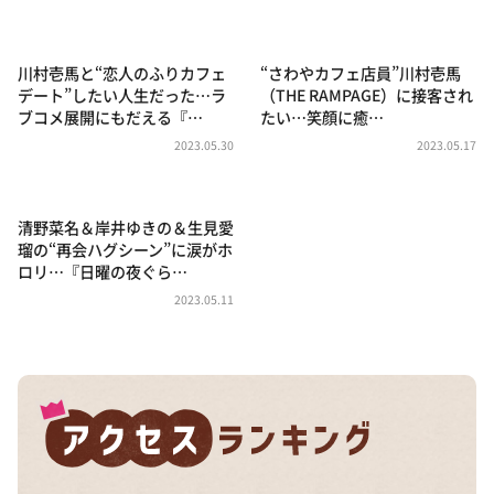
DAIGOも台所 ～きょうの献立 何にする？～
本日はダイアンなり！シーズン２
川村壱馬と“恋人のふりカフェ
“さわやカフェ店員”川村壱馬
朝だ！生です旅サラダ
デート”したい人生だった…ラ
（THE RAMPAGE）に接客され
ブコメ展開にもだえる『…
たい…笑顔に癒…
教えて！ニュースライブ 正義のミカタ
2023.05.30
2023.05.17
ＬＩＦＥ～夢のカタチ～
新婚さんいらっしゃい！
清野菜名＆岸井ゆきの＆生見愛
ポツンと一軒家
瑠の“再会ハグシーン”に涙がホ
ロリ…『日曜の夜ぐら…
ザキ山小屋本館
2023.05.11
ぺこぱのまるスポ
アナ回覧板