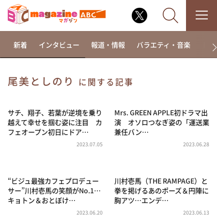
新着
インタビュー
報道・情報
バラエティ・音楽
ドラ
尾美としのり
に関する記事
なるみ・岡村の過ぎるTV
相席食堂
サチ、翔子、若葉が逆境を乗り
Mrs. GREEN APPLE初ドラマ出
越えて幸せを掴む姿に注目 カ
演 オソロつなぎ姿の「運送業
これ余談なんですけど・・・
フェオープン初日にドア…
兼任バン…
～人生密着トークバラエティ！～ やすとものいたっ
2023.07.05
2023.06.28
て真剣です
探偵！ナイトスクープ
“ビジュ最強カフェプロデュー
川村壱馬（THE RAMPAGE）と
news おかえり
サー”川村壱馬の笑顔がNo.1…
拳を掲げるあのポーズ＆円陣に
河合＆A.B.C-Z塚田×福井アナ「なんでやねん！？」
キョトン＆おとぼけ…
胸アツ…エンデ…
（news おかえり）
2023.06.20
2023.06.13