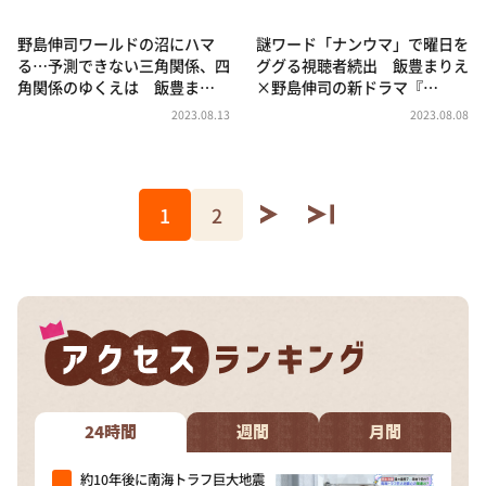
野島伸司ワールドの沼にハマ
謎ワード「ナンウマ」で曜日を
る…予測できない三角関係、四
ググる視聴者続出 飯豊まりえ
角関係のゆくえは 飯豊ま…
×野島伸司の新ドラマ『…
2023.08.13
2023.08.08
1
2
24時間
週間
月間
約10年後に南海トラフ巨大地震