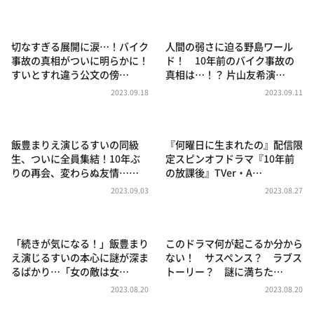
DAIGOも台所 ～きょうの献立 何にする？～
本日はダイアンなり！シーズン２
切なすぎる展開に涙…！バイク
人間の弱さに迫る野島ワール
朝だ！生です旅サラダ
事故の真相がついに明らかに！
ド！ 10年前のバイク事故の
すいとすれ違う公文の傍…
真相は…！？ 片山友希演…
教えて！ニュースライブ 正義のミカタ
2023.09.18
2023.09.11
ＬＩＦＥ～夢のカタチ～
新婚さんいらっしゃい！
飯豊まりえ演じるすいの同級
『何曜日に生まれたの』配信限
ポツンと一軒家
生、ついに全員集結！10年ぶ
定スピンオフドラマ『10年前
りの再会、変わらぬ友情……
の放課後』TVer・A…
ザキ山小屋本館
2023.09.03
2023.08.27
ぺこぱのまるスポ
アナ回覧板
「続きが気になる！」飯豊まり
このドラマ何が起こるか分から
え演じるすいの本心に謎が深ま
ない！ サスペンス？ ラブス
るばかり…「女の敵は女…
トーリー？ 謎に満ちた…
2023.08.20
2023.08.20