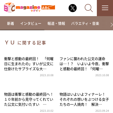
新着
インタビュー
報道・情報
バラエティ・音楽
ドラ
ＹＵ
に関する記事
なるみ・岡村の過ぎるTV
相席食堂
衝撃と感動の最終回！ 「何曜
ファンに襲われた公文の運命
日に生まれたの」すいが公文に
は…！？ いよいよ今夜、衝撃
これ余談なんですけど・・・
仕掛けたサプライズな大…
と感動の最終回！ 「何曜…
～人生密着トークバラエティ！～ やすとものいたっ
2023.10.08
2023.10.08
て真剣です
探偵！ナイトスクープ
物語は衝撃と感動の最終回へ！
物語はいよいよフィナーレ！
news おかえり
１０年前から見守ってくれてい
それぞれの想いをぶつける女子
河合＆A.B.C-Z塚田×福井アナ「なんでやねん！？」
た公文に気付いたすい …
たちの一人焼肉！ 解決…
（news おかえり）
2023.10.02
2023.09.24