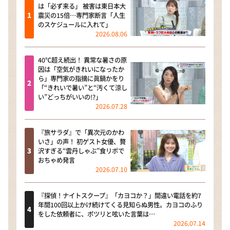
は「必ず来る」 被害は東日本大
震災の15倍…専門家断言「人生
のスケジュールに入れて」
2026.08.06
40℃超え続出！ 異常な暑さの原
因は「空気がきれいになったか
ら」専門家の指摘に眞鍋かをり
「“きれいで暑い”と“汚くて涼し
い”どっちがいいの!?」
2026.07.28
『旅サラダ』で「異次元のかわ
いさ」の声！ 初ゲスト女優、贅
沢すぎる“雲丹しゃぶ”食リポで
おちゃめ発言
2026.07.10
『探偵！ナイトスクープ』「カヨコか？」間違い電話を約7
年間100回以上かけ続けてくる見知らぬ男性。カヨコのふり
をした依頼者に、ポツリと呟いた言葉は…
2026.07.14