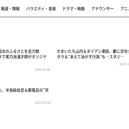
報道・情報
バラエティ・音楽
ドラマ・映画
アナウンサー
アニ
聡太のふるさとを全力取
かまいたち山内＆ダイアン津田、妻に文句
タで実力派漫才師がオリジナ
タラ＆“あえて泳がす行為”も…スタジ…
2023.1
2024.02.06
た、半自給自足＆薪風呂の”天
2023.03.28