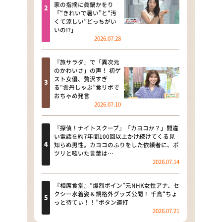
河合＆A.B.C-Z塚田×福井アナ
家の指摘に眞鍋かをり
「“きれいで暑い”と“汚
「なんでやねん！？」（news お
くて涼しい”どっちがい
かえり）
いの!?」
2026.07.28
DAIGOも台所 ～きょうの献立 何
にする？～
『旅サラダ』で「異次元
のかわいさ」の声！ 初ゲ
本日はダイアンなり！シーズン２
スト女優、贅沢すぎ
る“雲丹しゃぶ”食リポで
朝だ！生です旅サラダ
おちゃめ発言
2026.07.10
教えて！ニュースライブ 正義の
ミカタ
『探偵！ナイトスクープ』「カヨコか？」間違
い電話を約7年間100回以上かけ続けてくる見
ＬＩＦＥ～夢のカタチ～
知らぬ男性。カヨコのふりをした依頼者に、ポ
ツリと呟いた言葉は…
2026.07.14
新婚さんいらっしゃい！
ポツンと一軒家
『相席食堂』“爆烈ボイン”元NHK女性アナ、セ
クシー水着姿＆規格外グッズ公開！ 千鳥“ちょ
っと待てぃ！！”ボタン連打
ザキ山小屋本館
2026.07.21