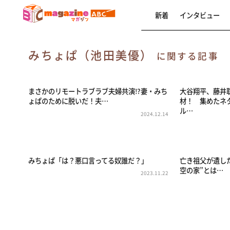
新着
インタビュー
みちょぱ（池田美優）
に関する記事
まさかのリモートラブラブ夫婦共演⁉妻・みち
大谷翔平、藤井
ょぱのために脱いだ！夫…
材！ 集めたネ
ル…
2024.12.14
みちょぱ「は？悪口言ってる奴誰だ？」
亡き祖父が遺し
空の家”とは…
2023.11.22