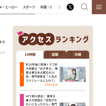
メ・ヒーロー
スポーツ
料理・旅
ラジオ番組
その他
タラ
なるみ・岡村の過ぎるTV
1.25
相席食堂
24時間
週間
月間
これ余談なんですけど・・・
約10年後に南海トラフ巨
大地震は「必ず来る」 被
害は東日本大震災の15
～人生密着トークバラエティ！
倍…専門家断言「人生の
～ やすとものいたって真剣です
スケジュールに入れて」
2026.08.06
探偵！ナイトスクープ
40℃超え続出！ 異常な
news おかえり
暑さの原因は「空気がき
れいになったから」専門