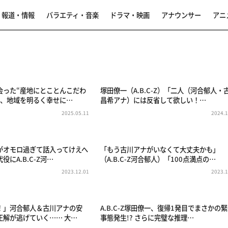
報道・情報
バラエティ・音楽
ドラマ・映画
アナウンサー
アニ
会った“産地にとことんこだわ
塚田僚一（A.B.C-Z）「二人（河合郁人・
は、地域を明るく幸せに…
昌希アナ）には反省して欲しい！…
2025.05.11
2024.1
がオモロ過ぎて話入ってけえへ
「もう古川アナがいなくて大丈夫かも」
にA.B.C-Z河…
（A.B.C-Z河合郁人）「100点満点の…
2023.12.01
2023.1
！」河合郁人＆古川アナの安
A.B.C-Z塚田僚一、復帰1発目でまさかの
正解が逃げていく…… 大…
事態発生!? さらに完璧な推理…