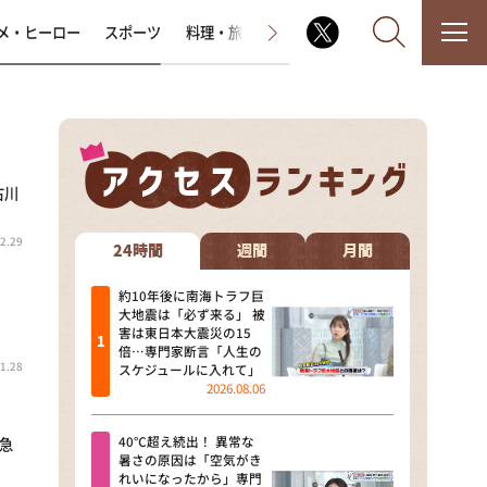
メ・ヒーロー
スポーツ
料理・旅
ラジオ番組
その他
古川
なるみ・岡村の過ぎるTV
2.29
相席食堂
24時間
週間
月間
これ余談なんですけど・・・
約10年後に南海トラフ巨
大地震は「必ず来る」 被
害は東日本大震災の15
～人生密着トークバラエティ！
倍…専門家断言「人生の
～ やすとものいたって真剣です
1.28
スケジュールに入れて」
2026.08.06
探偵！ナイトスクープ
40℃超え続出！ 異常な
緊急
news おかえり
暑さの原因は「空気がき
れいになったから」専門