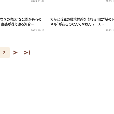
2023.11.02
2023.1
うなぎの寝床”な公園があるの
大阪と兵庫の県境付近を流れる川に“謎の
? 直感が冴え渡る河合…
ネル”があるのなんでやねん!? A…
2023.10.13
2023.1
2