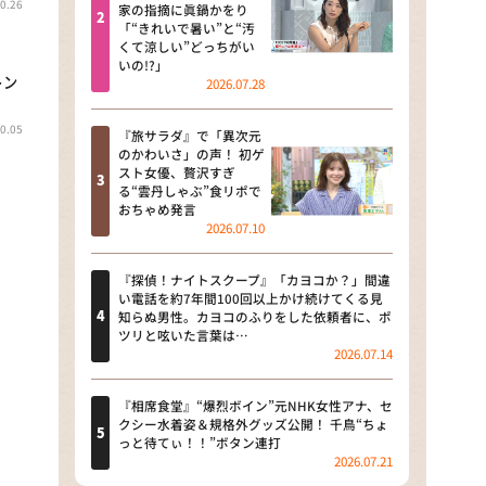
0.26
河合＆A.B.C-Z塚田×福井アナ
家の指摘に眞鍋かをり
「“きれいで暑い”と“汚
「なんでやねん！？」（news お
くて涼しい”どっちがい
かえり）
いの!?」
トン
2026.07.28
DAIGOも台所 ～きょうの献立 何
にする？～
0.05
『旅サラダ』で「異次元
のかわいさ」の声！ 初ゲ
本日はダイアンなり！シーズン２
スト女優、贅沢すぎ
る“雲丹しゃぶ”食リポで
朝だ！生です旅サラダ
おちゃめ発言
2026.07.10
教えて！ニュースライブ 正義の
ミカタ
『探偵！ナイトスクープ』「カヨコか？」間違
い電話を約7年間100回以上かけ続けてくる見
ＬＩＦＥ～夢のカタチ～
知らぬ男性。カヨコのふりをした依頼者に、ポ
ツリと呟いた言葉は…
2026.07.14
新婚さんいらっしゃい！
ポツンと一軒家
『相席食堂』“爆烈ボイン”元NHK女性アナ、セ
クシー水着姿＆規格外グッズ公開！ 千鳥“ちょ
っと待てぃ！！”ボタン連打
ザキ山小屋本館
2026.07.21