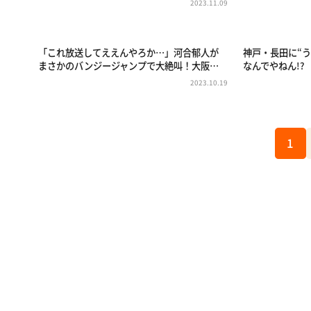
2023.11.09
「これ放送してええんやろか…」河合郁人が
神戸・長田に“
まさかのバンジージャンプで大絶叫！大阪…
なんでやねん!
2023.10.19
1