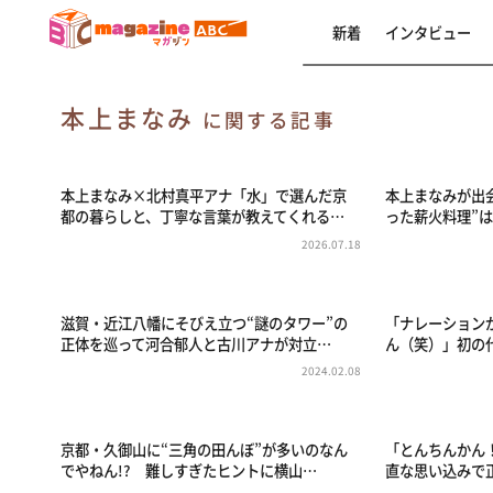
新着
インタビュー
本上まなみ
に関する記事
本上まなみ×北村真平アナ「水」で選んだ京
本上まなみが出
都の暮らしと、丁寧な言葉が教えてくれる…
った薪火料理”
2026.07.18
滋賀・近江八幡にそびえ立つ“謎のタワー”の
「ナレーション
正体を巡って河合郁人と古川アナが対立…
ん（笑）」初の代役
2024.02.08
京都・久御山に“三角の田んぼ”が多いのなん
「とんちんかん
でやねん!? 難しすぎたヒントに横山…
直な思い込みで