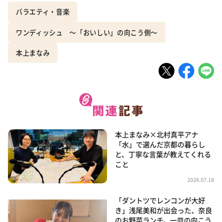
バラエティ・音楽
ワンディッシュ ～「おいしい」の向こう側～
本上まなみ
本上まなみ×北村真平アナ
「水」で選んだ京都の暮らし
と、丁寧な言葉が教えてくれる
こと
2026.07.18
「ダントツでレンコンが大好
き」浅尾美和が出会った、奈良
のお野菜ランチ。一皿の向こう