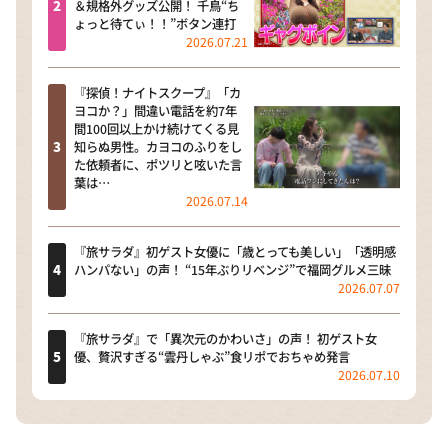
＆規格外グッズ公開！ 千鳥“ち
ょっと待てぃ！！”ボタン連打
2026.07.21
『探偵！ナイトスクープ』「カ
ヨコか？」間違い電話を約7年
間100回以上かけ続けてくる見
知らぬ男性。カヨコのふりをし
た依頼者に、ポツリと呟いた言
葉は…
2026.07.14
『旅サラダ』初ゲスト女優に「歳とっても美しい」「透明感
ハンパない」の声！ “15年ぶりリベンジ”で福岡グルメ三昧
2026.07.07
『旅サラダ』で「異次元のかわいさ」の声！ 初ゲスト女
優、贅沢すぎる“雲丹しゃぶ”食リポでおちゃめ発言
2026.07.10