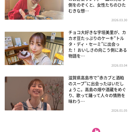
側をのぞくと、女性たちのひた
むきな想…
2026.03.30
チョコ大好きな宇垣美里が、カ
カオ豆たっぷりのケーキ“トル
タ・ディ・セーミ”に出会っ
た！ おいしさの向こう側にある
物語を…
2026.03.04
滋賀県高島市で“赤カブと酒粕
のスープ”に出会ったはいだし
ょうこ。高島の畑や酒蔵をめぐ
り、歌って踊って人々の情熱を
味わう…
2026.01.05