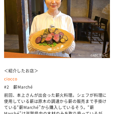
©ABCテレビ
＜紹介したお店＞
ciocco
#2 薪Marché
前回、本上さんが出会った薪火料理。シェフが料理に
使用している薪は原木の調達から薪の販売まで手掛け
ている“薪Marché”から購入しているそう。“薪
Marché”は滋賀県内の木材のみを取り扱っているが、