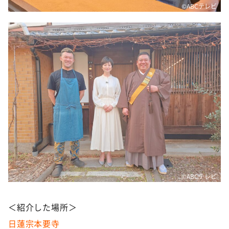
©ABCテレビ
©ABCテレビ
＜紹介した場所＞
日蓮宗本要寺