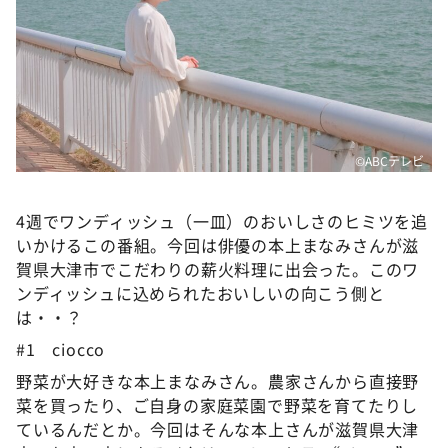
DAIGOも台所 ～きょうの献立 何にする？～
本日はダイアンなり！シーズン２
朝だ！生です旅サラダ
教えて！ニュースライブ 正義のミカタ
ＬＩＦＥ～夢のカタチ～
©ABCテレビ
新婚さんいらっしゃい！
ポツンと一軒家
4週でワンディッシュ（一皿）のおいしさのヒミツを追
いかけるこの番組。今回は俳優の本上まなみさんが滋
ザキ山小屋本館
賀県大津市でこだわりの薪火料理に出会った。このワ
ぺこぱのまるスポ
ンディッシュに込められたおいしいの向こう側と
は・・？
アナ回覧板
#1 ciocco
野菜が大好きな本上まなみさん。農家さんから直接野
菜を買ったり、ご自身の家庭菜園で野菜を育てたりし
ているんだとか。今回はそんな本上さんが滋賀県大津