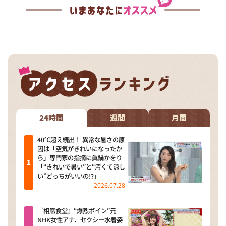
24時間
週間
月間
40℃超え続出！ 異常な暑さの原
因は「空気がきれいになったか
ら」専門家の指摘に眞鍋かをり
「“きれいで暑い”と“汚くて涼し
い”どっちがいいの!?」
2026.07.28
『相席食堂』“爆烈ボイン”元
NHK女性アナ、セクシー水着姿