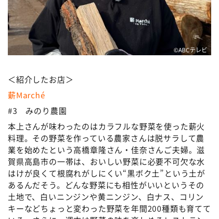
©ABCテレビ
＜紹介したお店＞
薪Marché
#3 みのり農園
本上さんが味わったのはカラフルな野菜を使った薪火
料理。その野菜を作っている農家さんは脱サラして農
業を始めたという高橋章隆さん・佳奈さんご夫婦。滋
賀県高島市の一帯は、おいしい野菜に必要不可欠な水
はけが良くて根腐れがしにくい“黒ボク土”という土が
あるんだそう。どんな野菜にも相性がいいというその
土地で、白いニンジンや黄ニンジン、白ナス、コリン
キーなどちょっと変わった野菜を年間200種類も育てて