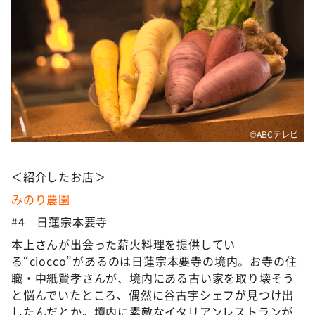
©ABCテレビ
＜紹介したお店＞
みのり農園
#4 日蓮宗本要寺
本上さんが出会った薪火料理を提供してい
る“ciocco”があるのは日蓮宗本要寺の境内。お寺の住
職・中紙賢孝さんが、境内にある古い家を取り壊そう
と悩んでいたところ、偶然に谷古宇シェフが見つけ出
したんだとか。境内に素敵なイタリアンレストランが