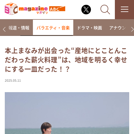
ー
報道・情報
バラエティ・音楽
ドラマ・映画
アナウンサ
本上まなみが出会った“産地にとことんこ
だわった薪火料理”は、地域を明るく幸せ
なるみ・岡村の過ぎるTV
にする一皿だった！？
相席食堂
これ余談なんですけど・・・
2025.05.11
～人生密着トークバラエティ！～ やすとものいたっ
て真剣です
探偵！ナイトスクープ
news おかえり
河合＆A.B.C-Z塚田×福井アナ「なんでやねん！？」
（news おかえり）