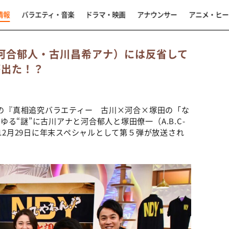
情報
バラエティ・音楽
ドラマ・映画
アナウンサー
アニメ・ヒー
人（河合郁人・古川昌希アナ）には反省して
が出た！？
日の『真相追究バラエティー 古川×河合×塚田の「な
る“謎”に古川アナと河合郁人と塚田僚一（A.B.C-
。12月29日に年末スペシャルとして第５弾が放送され