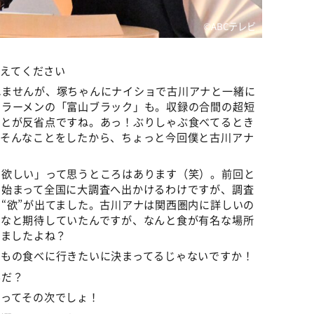
©️ABCテレビ
えてください
れませんが、塚ちゃんにナイショで古川アナと一緒に
とラーメンの「富山ブラック」も。収録の合間の超短
ことが反省点ですね。あっ！ぶりしゃぶ食べてるとき
。そんなことをしたから、ちょっと今回僕と古川アナ
て欲しい」って思うところはあります（笑）。前回と
ら始まって全国に大調査へ出かけるわけですが、調査
“欲”が出てました。古川アナは関西圏内に詳しいの
うなと期待していたんですが、なんと食が有名な場所
てましたよね？
いもの食べに行きたいに決まってるじゃないですか！
んだ？
あってその次でしょ！