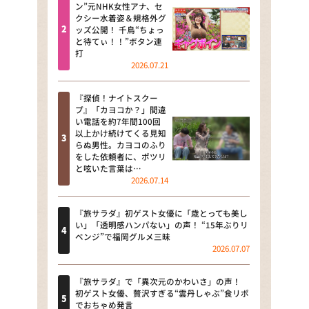
河合＆A.B.C-Z塚田×福井アナ
ン”元NHK女性アナ、セ
クシー水着姿＆規格外グ
「なんでやねん！？」（news お
ッズ公開！ 千鳥“ちょっ
かえり）
と待てぃ！！”ボタン連
打
DAIGOも台所 ～きょうの献立 何
2026.07.21
にする？～
『探偵！ナイトスクー
本日はダイアンなり！シーズン２
プ』「カヨコか？」間違
い電話を約7年間100回
朝だ！生です旅サラダ
以上かけ続けてくる見知
らぬ男性。カヨコのふり
をした依頼者に、ポツリ
教えて！ニュースライブ 正義の
と呟いた言葉は…
ミカタ
2026.07.14
ＬＩＦＥ～夢のカタチ～
『旅サラダ』初ゲスト女優に「歳とっても美し
い」「透明感ハンパない」の声！ “15年ぶりリ
新婚さんいらっしゃい！
ベンジ”で福岡グルメ三昧
2026.07.07
ポツンと一軒家
『旅サラダ』で「異次元のかわいさ」の声！
ザキ山小屋本館
初ゲスト女優、贅沢すぎる“雲丹しゃぶ”食リポ
でおちゃめ発言