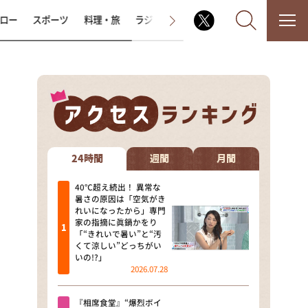
ロー
スポーツ
料理・旅
ラジオ番組
その他
なるみ・岡村の過ぎるTV
相席食堂
24時間
週間
月間
これ余談なんですけど・・・
40℃超え続出！ 異常な
暑さの原因は「空気がき
れいになったから」専門
～人生密着トークバラエティ！
家の指摘に眞鍋かをり
～ やすとものいたって真剣です
「“きれいで暑い”と“汚
くて涼しい”どっちがい
探偵！ナイトスクープ
いの!?」
2026.07.28
news おかえり
『相席食堂』“爆烈ボイ