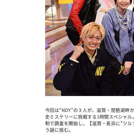
今回は“NDY”の３人が、滋賀・琵琶湖
史ミステリーに挑戦する1時間スペシャル
制で調査を開始し、【滋賀・長浜に“ツル
う謎に挑む。