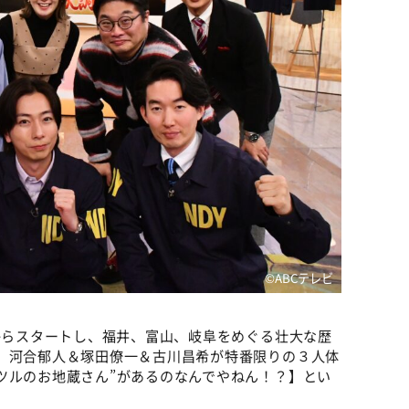
©️ABCテレビ
畔からスタートし、福井、富山、岐阜をめぐる壮大な歴
。河合郁人＆塚田僚一＆古川昌希が特番限りの３人体
ツルのお地蔵さん”があるのなんでやねん！？】とい