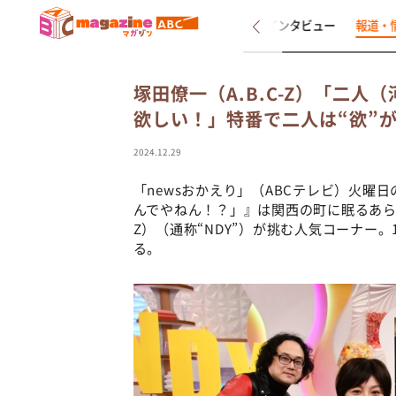
新着
インタビュー
報道・
塚田僚一（A.B.C-Z）「二
欲しい！」特番で二人は“欲”
2024.12.29
「newsおかえり」（ABCテレビ）火曜
んでやねん！？」』は関西の町に眠るあらゆ
Z）（通称“NDY”）が挑む人気コーナー
る。