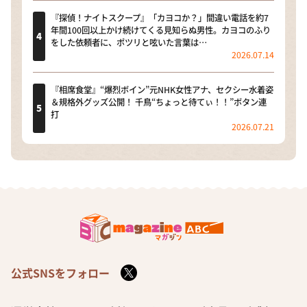
『探偵！ナイトスクープ』「カヨコか？」間違い電話を約7
年間100回以上かけ続けてくる見知らぬ男性。カヨコのふり
をした依頼者に、ポツリと呟いた言葉は…
2026.07.14
『相席食堂』“爆烈ボイン”元NHK女性アナ、セクシー水着姿
＆規格外グッズ公開！ 千鳥“ちょっと待てぃ！！”ボタン連
打
2026.07.21
公式SNSをフォロー