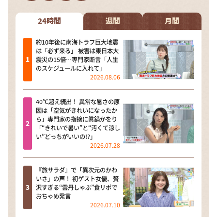
DAIGOも台所 ～きょうの献立 何にする？～
本日はダイアンなり！シーズン２
24時間
週間
月間
朝だ！生です旅サラダ
約10年後に南海トラフ巨大地震
は「必ず来る」 被害は東日本大
教えて！ニュースライブ 正義のミカタ
震災の15倍…専門家断言「人生
のスケジュールに入れて」
ＬＩＦＥ～夢のカタチ～
2026.08.06
新婚さんいらっしゃい！
40℃超え続出！ 異常な暑さの原
ポツンと一軒家
因は「空気がきれいになったか
ら」専門家の指摘に眞鍋かをり
ザキ山小屋本館
「“きれいで暑い”と“汚くて涼し
い”どっちがいいの!?」
ぺこぱのまるスポ
2026.07.28
アナ回覧板
『旅サラダ』で「異次元のかわ
いさ」の声！ 初ゲスト女優、贅
沢すぎる“雲丹しゃぶ”食リポで
おちゃめ発言
2026.07.10