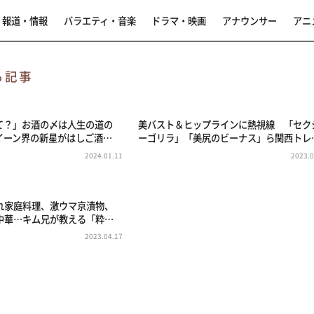
報道・情報
バラエティ・音楽
ドラマ・映画
アナウンサー
アニ
る記事
て？」お酒の〆は人生の道の
美バスト＆ヒップラインに熱視線 「セク
イーン界の新星がはしご酒…
ーゴリラ」「美尻のビーナス」ら関西トレ
2024.01.11
2023.0
れ家庭料理、激ウマ京漬物、
中華…キム兄が教える「粋…
2023.04.17