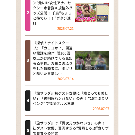
河合＆A.B.C-Z塚田×福井アナ
ン”元NHK女性アナ、セ
クシー水着姿＆規格外グ
「なんでやねん！？」（news お
ッズ公開！ 千鳥“ちょっ
かえり）
と待てぃ！！”ボタン連
打
DAIGOも台所 ～きょうの献立 何
2026.07.21
にする？～
『探偵！ナイトスクー
本日はダイアンなり！シーズン２
プ』「カヨコか？」間違
い電話を約7年間100回
朝だ！生です旅サラダ
以上かけ続けてくる見知
らぬ男性。カヨコのふり
をした依頼者に、ポツリ
教えて！ニュースライブ 正義の
と呟いた言葉は…
ミカタ
2026.07.14
ＬＩＦＥ～夢のカタチ～
『旅サラダ』初ゲスト女優に「歳とっても美し
い」「透明感ハンパない」の声！ “15年ぶりリ
新婚さんいらっしゃい！
ベンジ”で福岡グルメ三昧
2026.07.07
ポツンと一軒家
『旅サラダ』で「異次元のかわいさ」の声！
ザキ山小屋本館
初ゲスト女優、贅沢すぎる“雲丹しゃぶ”食リポ
でおちゃめ発言