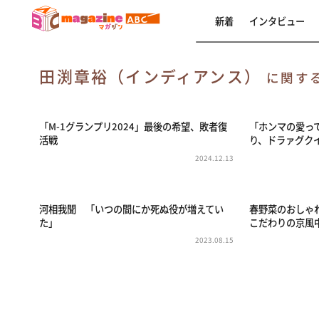
新着
インタビュー
田渕章裕（インディアンス）
に関す
「M-1グランプリ2024」最後の希望、敗者復
「ホンマの愛っ
活戦
り、ドラァグク
2024.12.13
河相我聞 「いつの間にか死ぬ役が増えてい
春野菜のおしゃ
た」
こだわりの京風
2023.08.15