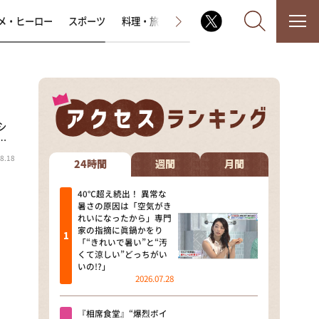
メ・ヒーロー
スポーツ
料理・旅
ラジオ番組
その他
シ
なるみ・岡村の過ぎるTV
…
8.18
相席食堂
24時間
週間
月間
これ余談なんですけど・・・
40℃超え続出！ 異常な
暑さの原因は「空気がき
れいになったから」専門
～人生密着トークバラエティ！
家の指摘に眞鍋かをり
～ やすとものいたって真剣です
「“きれいで暑い”と“汚
くて涼しい”どっちがい
探偵！ナイトスクープ
いの!?」
2026.07.28
news おかえり
『相席食堂』“爆烈ボイ