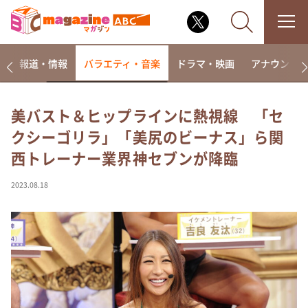
ー
報道・情報
バラエティ・音楽
ドラマ・映画
アナウンサ
美バスト＆ヒップラインに熱視線 「セ
クシーゴリラ」「美尻のビーナス」ら関
なるみ・岡村の過ぎるTV
西トレーナー業界神セブンが降臨
相席食堂
これ余談なんですけど・・・
2023.08.18
～人生密着トークバラエティ！～ やすとものいたっ
て真剣です
探偵！ナイトスクープ
news おかえり
河合＆A.B.C-Z塚田×福井アナ「なんでやねん！？」
（news おかえり）