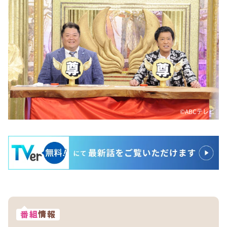
©ABCテレビ
番組
情報