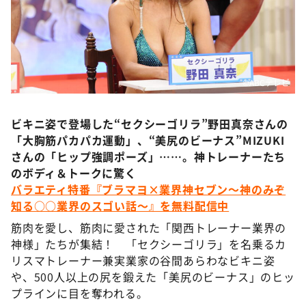
DAIGOも台所 ～きょうの献立 何にする？～
本日はダイアンなり！シーズン２
朝だ！生です旅サラダ
教えて！ニュースライブ 正義のミカタ
©ABCテレビ
ＬＩＦＥ～夢のカタチ～
ビキニ姿で登場した“セクシーゴリラ”野田真奈さんの
新婚さんいらっしゃい！
「大胸筋パカパカ運動」、“美尻のビーナス”MIZUKI
ポツンと一軒家
さんの「ヒップ強調ポーズ」……。神トレーナーたち
ザキ山小屋本館
のボディ＆トークに驚く
バラエティ特番『ブラマヨ×業界神セブン～神のみぞ
ぺこぱのまるスポ
知る○○業界のスゴい話～』を無料配信中
アナ回覧板
筋肉を愛し、筋肉に愛された「関西トレーナー業界の
神様」たちが集結！ 「セクシーゴリラ」を名乗るカ
リスマトレーナー兼実業家の谷間あらわなビキニ姿
や、500人以上の尻を鍛えた「美尻のビーナス」のヒッ
プラインに目を奪われる。