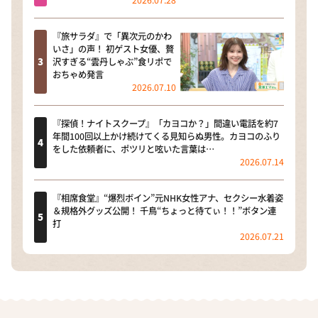
2026.07.28
『旅サラダ』で「異次元のかわ
いさ」の声！ 初ゲスト女優、贅
沢すぎる“雲丹しゃぶ”食リポで
おちゃめ発言
2026.07.10
『探偵！ナイトスクープ』「カヨコか？」間違い電話を約7
年間100回以上かけ続けてくる見知らぬ男性。カヨコのふり
をした依頼者に、ポツリと呟いた言葉は…
2026.07.14
『相席食堂』“爆烈ボイン”元NHK女性アナ、セクシー水着姿
＆規格外グッズ公開！ 千鳥“ちょっと待てぃ！！”ボタン連
打
2026.07.21