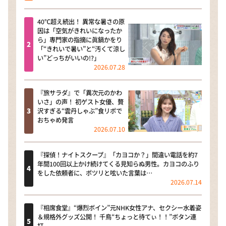
40℃超え続出！ 異常な暑さの原
因は「空気がきれいになったか
ら」専門家の指摘に眞鍋かをり
「“きれいで暑い”と“汚くて涼し
い”どっちがいいの!?」
2026.07.28
『旅サラダ』で「異次元のかわ
いさ」の声！ 初ゲスト女優、贅
沢すぎる“雲丹しゃぶ”食リポで
おちゃめ発言
2026.07.10
『探偵！ナイトスクープ』「カヨコか？」間違い電話を約7
年間100回以上かけ続けてくる見知らぬ男性。カヨコのふり
をした依頼者に、ポツリと呟いた言葉は…
2026.07.14
『相席食堂』“爆烈ボイン”元NHK女性アナ、セクシー水着姿
＆規格外グッズ公開！ 千鳥“ちょっと待てぃ！！”ボタン連