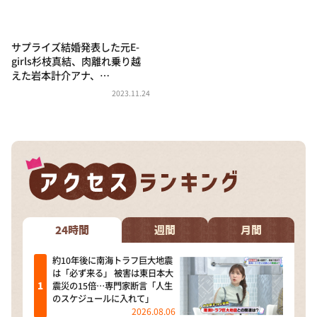
DAIGOも台所 ～きょうの献立 何にする？～
本日はダイアンなり！シーズン２
サプライズ結婚発表した元E-
朝だ！生です旅サラダ
girls杉枝真結、肉離れ乗り越
えた岩本計介アナ、…
教えて！ニュースライブ 正義のミカタ
2023.11.24
ＬＩＦＥ～夢のカタチ～
新婚さんいらっしゃい！
ポツンと一軒家
ザキ山小屋本館
ぺこぱのまるスポ
アナ回覧板
24時間
週間
月間
約10年後に南海トラフ巨大地震
は「必ず来る」 被害は東日本大
震災の15倍…専門家断言「人生
のスケジュールに入れて」
2026.08.06