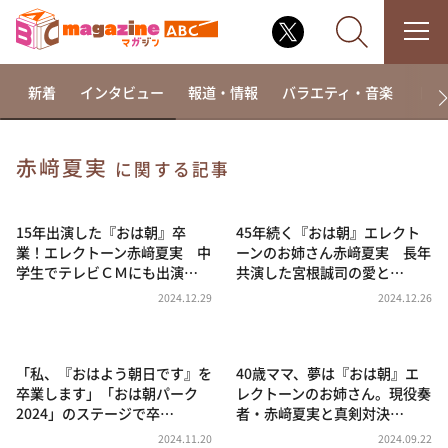
新着
インタビュー
報道・情報
バラエティ・音楽
ドラ
赤﨑夏実
に関する記事
なるみ・岡村の過ぎるTV
相席食堂
15年出演した『おは朝』卒
45年続く『おは朝』エレクト
業！エレクトーン赤﨑夏実 中
ーンのお姉さん赤﨑夏実 長年
これ余談なんですけど・・・
学生でテレビＣＭにも出演…
共演した宮根誠司の愛と…
～人生密着トークバラエティ！～ やすとものいたっ
2024.12.29
2024.12.26
て真剣です
探偵！ナイトスクープ
「私、『おはよう朝日です』を
40歳ママ、夢は『おは朝』エ
news おかえり
卒業します」「おは朝パーク
レクトーンのお姉さん。現役奏
河合＆A.B.C-Z塚田×福井アナ「なんでやねん！？」
2024」のステージで卒…
者・赤﨑夏実と真剣対決…
（news おかえり）
2024.11.20
2024.09.22