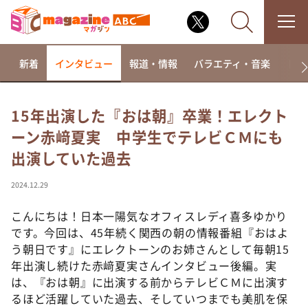
新着
インタビュー
報道・情報
バラエティ・音楽
ドラ
15年出演した『おは朝』卒業！エレクト
ーン赤﨑夏実 中学生でテレビＣＭにも
なるみ・岡村の過ぎるTV
出演していた過去
相席食堂
これ余談なんですけど・・・
2024.12.29
～人生密着トークバラエティ！～ やすとものいたっ
て真剣です
こんにちは！日本一陽気なオフィスレディ喜多ゆかり
です。今回は、45年続く関西の朝の情報番組『おはよ
探偵！ナイトスクープ
う朝日です』にエレクトーンのお姉さんとして毎朝15
news おかえり
年出演し続けた赤﨑夏実さんインタビュー後編。実
河合＆A.B.C-Z塚田×福井アナ「なんでやねん！？」
は、『おは朝』に出演する前からテレビＣＭに出演す
（news おかえり）
るほど活躍していた過去、そしていつまでも美肌を保