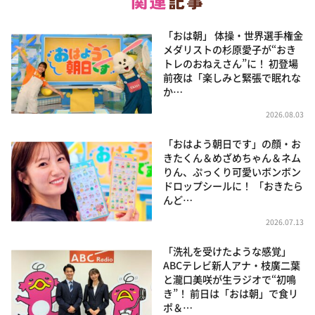
「おは朝」 体操・世界選手権金
メダリストの杉原愛子が“おき
トレのおねえさん”に！ 初登場
前夜は「楽しみと緊張で眠れな
か…
2026.08.03
「おはよう朝日です」の顔・お
きたくん＆めざめちゃん＆ネム
りん、ぷっくり可愛いボンボン
ドロップシールに！ 「おきたら
んど…
2026.07.13
「洗礼を受けたような感覚」
ABCテレビ新人アナ・枝廣二葉
と瀧口美咲が生ラジオで“初鳴
き”！ 前日は「おは朝」で食リ
ポ＆…