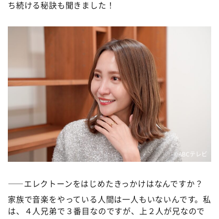
DAIGOも台所 ～きょうの献立 何にする？～
ち続ける秘訣も聞きました！
本日はダイアンなり！シーズン２
朝だ！生です旅サラダ
教えて！ニュースライブ 正義のミカタ
ＬＩＦＥ～夢のカタチ～
新婚さんいらっしゃい！
ポツンと一軒家
ザキ山小屋本館
ぺこぱのまるスポ
©️ABCテレビ
アナ回覧板
――エレクトーンをはじめたきっかけはなんですか？
家族で音楽をやっている人間は一人もいないんです。私
は、４人兄弟で３番目なのですが、上２人が兄なので