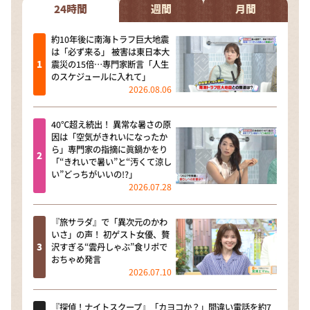
24時間
週間
月間
約10年後に南海トラフ巨大地震
は「必ず来る」 被害は東日本大
震災の15倍…専門家断言「人生
のスケジュールに入れて」
2026.08.06
40℃超え続出！ 異常な暑さの原
因は「空気がきれいになったか
ら」専門家の指摘に眞鍋かをり
「“きれいで暑い”と“汚くて涼し
い”どっちがいいの!?」
2026.07.28
『旅サラダ』で「異次元のかわ
いさ」の声！ 初ゲスト女優、贅
沢すぎる“雲丹しゃぶ”食リポで
おちゃめ発言
2026.07.10
『探偵！ナイトスクープ』「カヨコか？」間違い電話を約7