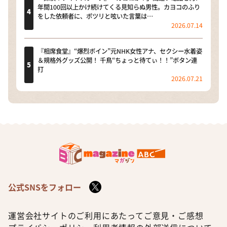
年間100回以上かけ続けてくる見知らぬ男性。カヨコのふり
をした依頼者に、ポツリと呟いた言葉は…
2026.07.14
『相席食堂』“爆烈ボイン”元NHK女性アナ、セクシー水着姿
＆規格外グッズ公開！ 千鳥“ちょっと待てぃ！！”ボタン連
打
2026.07.21
公式SNSをフォロー
運営会社
サイトのご利用にあたって
ご意見・ご感想