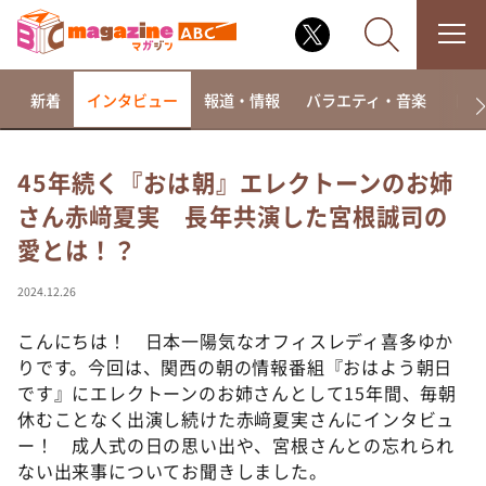
新着
インタビュー
報道・情報
バラエティ・音楽
ドラ
45年続く『おは朝』エレクトーンのお姉
さん赤﨑夏実 長年共演した宮根誠司の
なるみ・岡村の過ぎるTV
愛とは！？
相席食堂
これ余談なんですけど・・・
2024.12.26
～人生密着トークバラエティ！～ やすとものいたっ
て真剣です
こんにちは！ 日本一陽気なオフィスレディ喜多ゆか
りです。今回は、関西の朝の情報番組『おはよう朝日
探偵！ナイトスクープ
です』にエレクトーンのお姉さんとして15年間、毎朝
news おかえり
休むことなく出演し続けた赤﨑夏実さんにインタビュ
河合＆A.B.C-Z塚田×福井アナ「なんでやねん！？」
ー！ 成人式の日の思い出や、宮根さんとの忘れられ
（news おかえり）
ない出来事についてお聞きしました。