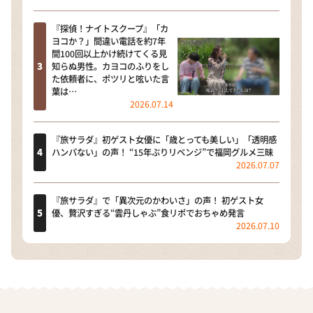
『探偵！ナイトスクープ』「カ
ヨコか？」間違い電話を約7年
間100回以上かけ続けてくる見
知らぬ男性。カヨコのふりをし
た依頼者に、ポツリと呟いた言
葉は…
2026.07.14
『旅サラダ』初ゲスト女優に「歳とっても美しい」「透明感
ハンパない」の声！ “15年ぶりリベンジ”で福岡グルメ三昧
2026.07.07
『旅サラダ』で「異次元のかわいさ」の声！ 初ゲスト女
優、贅沢すぎる“雲丹しゃぶ”食リポでおちゃめ発言
2026.07.10