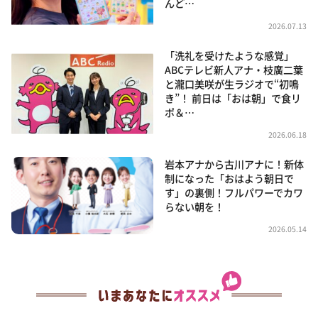
んど…
2026.07.13
「洗礼を受けたような感覚」
ABCテレビ新人アナ・枝廣二葉
と瀧口美咲が生ラジオで“初鳴
き”！ 前日は「おは朝」で食リ
ポ＆…
2026.06.18
岩本アナから古川アナに！新体
制になった「おはよう朝日で
す」の裏側！フルパワーでカワ
らない朝を！
2026.05.14