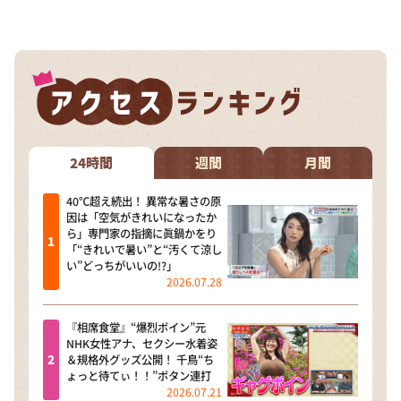
24時間
週間
月間
40℃超え続出！ 異常な暑さの原
因は「空気がきれいになったか
ら」専門家の指摘に眞鍋かをり
「“きれいで暑い”と“汚くて涼し
い”どっちがいいの!?」
2026.07.28
『相席食堂』“爆烈ボイン”元
NHK女性アナ、セクシー水着姿
＆規格外グッズ公開！ 千鳥“ち
ょっと待てぃ！！”ボタン連打
2026.07.21