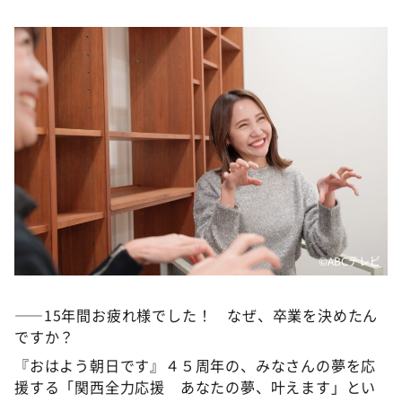
DAIGOも台所 ～きょうの献立 何にする？～
本日はダイアンなり！シーズン２
朝だ！生です旅サラダ
教えて！ニュースライブ 正義のミカタ
ＬＩＦＥ～夢のカタチ～
新婚さんいらっしゃい！
ポツンと一軒家
ザキ山小屋本館
ぺこぱのまるスポ
©️ABCテレビ
アナ回覧板
――15年間お疲れ様でした！ なぜ、卒業を決めたん
ですか？
『おはよう朝日です』４５周年の、みなさんの夢を応
援する「関西全力応援 あなたの夢、叶えます」とい