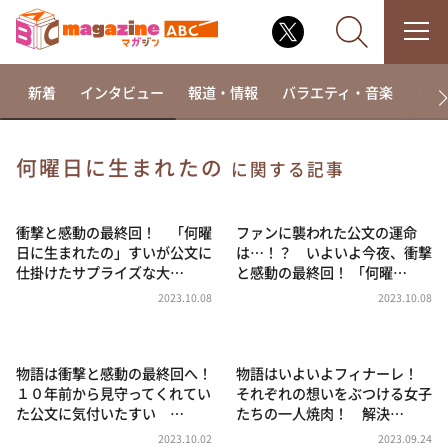
新着
インタビュー
報道・情報
バラエティ・音楽
ドラ
何曜日に生まれたの
に関する記事
なるみ・岡村の過ぎるTV
相席食堂
衝撃と感動の最終回！ 「何曜
ファンに襲われた公文の運命
日に生まれたの」すいが公文に
は…！？ いよいよ今夜、衝撃
これ余談なんですけど・・・
仕掛けたサプライズな大…
と感動の最終回！ 「何曜…
～人生密着トークバラエティ！～ やすとものいたっ
2023.10.08
2023.10.08
て真剣です
探偵！ナイトスクープ
物語は衝撃と感動の最終回へ！
物語はいよいよフィナーレ！
news おかえり
１０年前から見守ってくれてい
それぞれの想いをぶつける女子
河合＆A.B.C-Z塚田×福井アナ「なんでやねん！？」
た公文に気付いたすい …
たちの一人焼肉！ 解決…
（news おかえり）
2023.10.02
2023.09.24