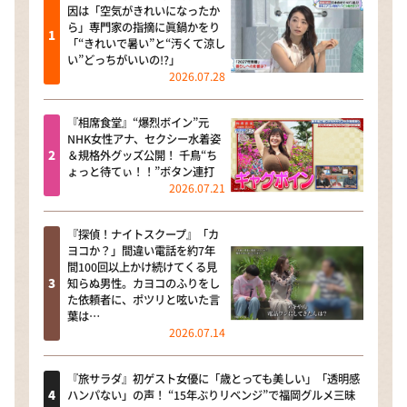
因は「空気がきれいになったか
ら」専門家の指摘に眞鍋かをり
「“きれいで暑い”と“汚くて涼し
い”どっちがいいの!?」
2026.07.28
『相席食堂』“爆烈ボイン”元
NHK女性アナ、セクシー水着姿
＆規格外グッズ公開！ 千鳥“ち
ょっと待てぃ！！”ボタン連打
2026.07.21
『探偵！ナイトスクープ』「カ
ヨコか？」間違い電話を約7年
間100回以上かけ続けてくる見
知らぬ男性。カヨコのふりをし
た依頼者に、ポツリと呟いた言
葉は…
2026.07.14
『旅サラダ』初ゲスト女優に「歳とっても美しい」「透明感
ハンパない」の声！ “15年ぶりリベンジ”で福岡グルメ三昧