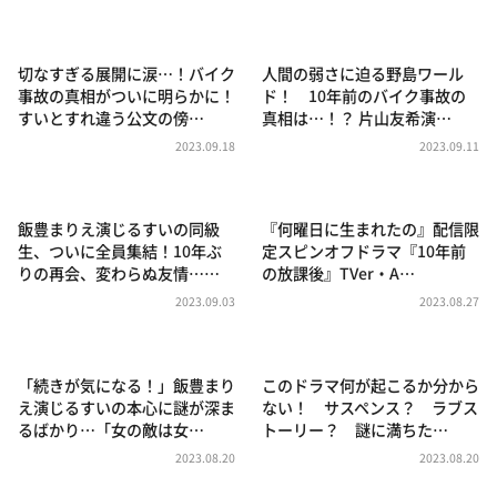
DAIGOも台所 ～きょうの献立 何にする？～
本日はダイアンなり！シーズン２
切なすぎる展開に涙…！バイク
人間の弱さに迫る野島ワール
朝だ！生です旅サラダ
事故の真相がついに明らかに！
ド！ 10年前のバイク事故の
すいとすれ違う公文の傍…
真相は…！？ 片山友希演…
教えて！ニュースライブ 正義のミカタ
2023.09.18
2023.09.11
ＬＩＦＥ～夢のカタチ～
新婚さんいらっしゃい！
飯豊まりえ演じるすいの同級
『何曜日に生まれたの』配信限
ポツンと一軒家
生、ついに全員集結！10年ぶ
定スピンオフドラマ『10年前
りの再会、変わらぬ友情……
の放課後』TVer・A…
ザキ山小屋本館
2023.09.03
2023.08.27
ぺこぱのまるスポ
アナ回覧板
「続きが気になる！」飯豊まり
このドラマ何が起こるか分から
え演じるすいの本心に謎が深ま
ない！ サスペンス？ ラブス
るばかり…「女の敵は女…
トーリー？ 謎に満ちた…
2023.08.20
2023.08.20