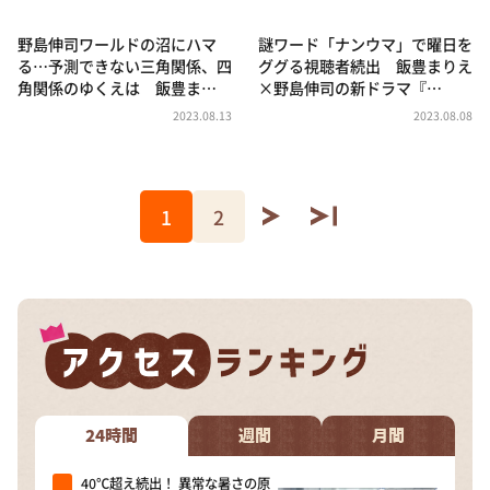
野島伸司ワールドの沼にハマ
謎ワード「ナンウマ」で曜日を
る…予測できない三角関係、四
ググる視聴者続出 飯豊まりえ
角関係のゆくえは 飯豊ま…
×野島伸司の新ドラマ『…
2023.08.13
2023.08.08
1
2
24時間
週間
月間
40℃超え続出！ 異常な暑さの原