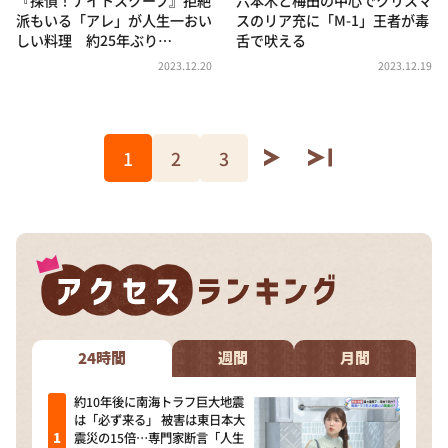
派もいる「アレ」が人生一おい
スのリア充に「M-1」王者が毒
しい料理 約25年ぶり…
舌で吠える
2023.12.20
2023.12.19
1
2
3
24時間
週間
月間
約10年後に南海トラフ巨大地震
は「必ず来る」 被害は東日本大
震災の15倍…専門家断言「人生