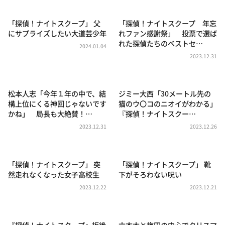
DAIGOも台所 ～きょうの献立 何にする？～
本日はダイアンなり！シーズン２
「探偵！ナイトスクープ」 父
「探偵！ナイトスクープ 年忘
にサプライズしたい大道芸少年
れファン感謝祭」 投票で選ば
朝だ！生です旅サラダ
れた探偵たちのベストセ…
2024.01.04
教えて！ニュースライブ 正義のミカタ
2023.12.31
ＬＩＦＥ～夢のカタチ～
新婚さんいらっしゃい！
松本人志「今年１年の中で、結
ジミー大西「30メートル先の
構上位にくる神回じゃないです
猫のウ〇コのニオイがわかる」
ポツンと一軒家
かね」 局長も大絶賛！…
『探偵！ナイトスクー…
ザキ山小屋本館
2023.12.31
2023.12.26
ぺこぱのまるスポ
アナ回覧板
「探偵！ナイトスクープ」 突
「探偵！ナイトスクープ」 靴
然走れなくなった女子高校生
下がそろわない呪い
2023.12.22
2023.12.21
『探偵！ナイトスクープ』拒絶
六本木と梅田の中心でクリスマ