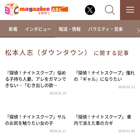
新着
インタビュー
報道・情報
バラエティ・音楽
ドラ
松本人志（ダウンタウン）
に関する記事
なるみ・岡村の過ぎるTV
相席食堂
『探偵！ナイトスクープ』悩め
「探偵！ナイトスクープ」憧れ
る子持ち人妻、アレをガマンで
の『ギャル』になりたい
これ余談なんですけど・・・
きない…「むき出しの欲…
2024.01.12
～人生密着トークバラエティ！～ やすとものいたっ
2024.01.19
て真剣です
探偵！ナイトスクープ
「探偵！ナイトスクープ」サル
「探偵！ナイトスクープ」 車
news おかえり
のお尻を触りたい女の子
内で消えた車のカギ
河合＆A.B.C-Z塚田×福井アナ「なんでやねん！？」
（news おかえり）
2024.01.11
2024.01.05