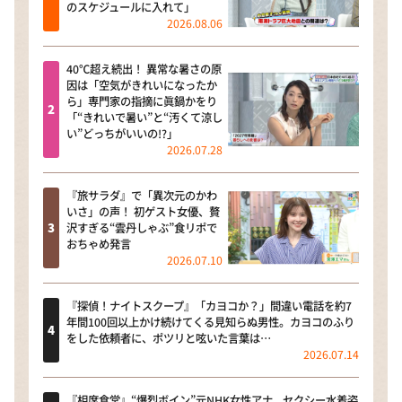
のスケジュールに入れて」
2026.08.06
40℃超え続出！ 異常な暑さの原
因は「空気がきれいになったか
ら」専門家の指摘に眞鍋かをり
「“きれいで暑い”と“汚くて涼し
い”どっちがいいの!?」
2026.07.28
『旅サラダ』で「異次元のかわ
いさ」の声！ 初ゲスト女優、贅
沢すぎる“雲丹しゃぶ”食リポで
おちゃめ発言
2026.07.10
『探偵！ナイトスクープ』「カヨコか？」間違い電話を約7
年間100回以上かけ続けてくる見知らぬ男性。カヨコのふり
をした依頼者に、ポツリと呟いた言葉は…
2026.07.14
『相席食堂』“爆烈ボイン”元NHK女性アナ、セクシー水着姿