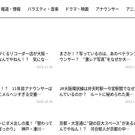
報道・情報
バラエティ・音楽
ドラマ・映画
アナウンサー
アニ
がくるリコーダー店が大阪・
まさか！？写っているのは、あのベテラン
なんでやねん！？ 気にな…
ウンサー？ “激レア写真”をなぜか大…
2025.11.26
2025.1
ビ！？ 11年目アナウンサーは
JR大阪環状線は弁天町駅～今宮駅間でなぜ
にメルヘンすぎる交番…
んでいるのか？ ルートに秘められた奥…
2025.10.20
2025.1
ーにダメ出しの嵐！「替わって
京都・大宮通に“謎の巨大スペース”がある
ばっかり」 神戸・湊川…
んでやねん！？ 河合郁人が京都の中…