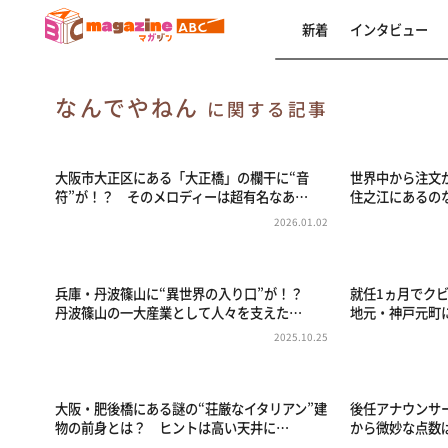
新着
インタビュー
なんでやねん
に関する記事
大阪市大正区にある「大正橋」の欄干に“音
世界中から注文
符”が！？ そのメロディーは超有名なあ…
住之江にあるの
2026.01.02
兵庫・丹波篠山に“異世界の入り口”が！？
就任1ヵ月でク
丹波篠山の一大産業として人々を支えた…
地元・神戸元町
2025.10.25
大阪・肥後橋にある謎の“荘厳なイタリアン”建
後任アナウンサ
物の前身とは？ ヒントは高い天井に…
から微妙な点数