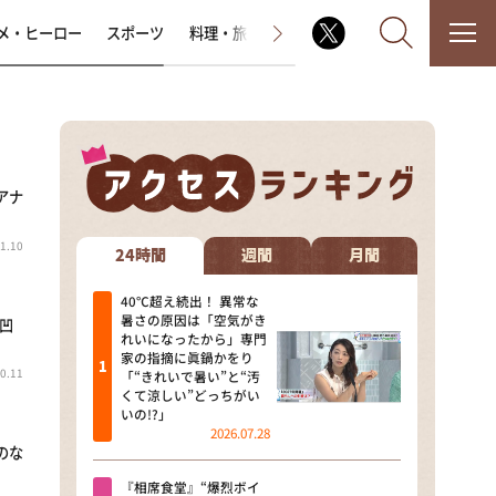
メ・ヒーロー
スポーツ
料理・旅
ラジオ番組
その他
アナ
なるみ・岡村の過ぎるTV
1.10
相席食堂
24時間
週間
月間
これ余談なんですけど・・・
40℃超え続出！ 異常な
暑さの原因は「空気がき
凹
れいになったから」専門
～人生密着トークバラエティ！
家の指摘に眞鍋かをり
～ やすとものいたって真剣です
0.11
「“きれいで暑い”と“汚
くて涼しい”どっちがい
探偵！ナイトスクープ
いの!?」
2026.07.28
のな
news おかえり
『相席食堂』“爆烈ボイ