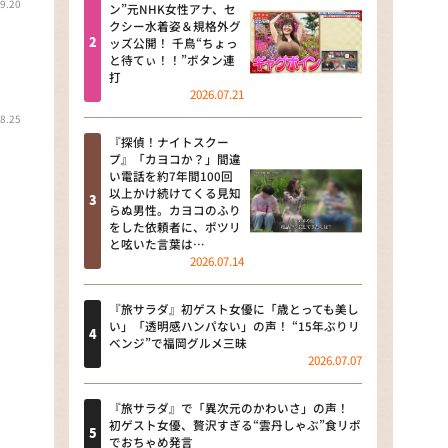
9.20
河合＆A.B.C-Z塚田×福井アナ
ン”元NHK女性アナ、セ
クシー水着姿＆規格外グ
「なんでやねん！？」（news お
ッズ公開！ 千鳥“ちょっ
かえり）
と待てぃ！！”ボタン連
打
DAIGOも台所 ～きょうの献立 何
2026.07.21
にする？～
8.25
『探偵！ナイトスクー
本日はダイアンなり！シーズン２
プ』「カヨコか？」間違
い電話を約7年間100回
朝だ！生です旅サラダ
以上かけ続けてくる見知
らぬ男性。カヨコのふり
をした依頼者に、ポツリ
教えて！ニュースライブ 正義の
と呟いた言葉は…
ミカタ
2026.07.14
ＬＩＦＥ～夢のカタチ～
『旅サラダ』初ゲスト女優に「歳とっても美し
い」「透明感ハンパない」の声！ “15年ぶりリ
新婚さんいらっしゃい！
ベンジ”で福岡グルメ三昧
2026.07.07
ポツンと一軒家
『旅サラダ』で「異次元のかわいさ」の声！
ザキ山小屋本館
初ゲスト女優、贅沢すぎる“雲丹しゃぶ”食リポ
でおちゃめ発言