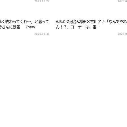
2025.09.27
2025.0
早く終わってくれ～」と思って
A.B.C-Z河合&塚田×古川アナ「なんでやね
母さんに朗報 『new…
ん！？」コーナーは、番…
2025.07.31
2023.0