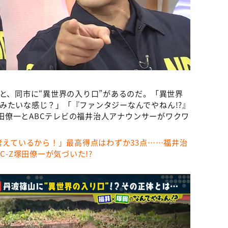
んと、同市に“異世界の入り口”があるのだ。「異世界
みたいな感じ？」「『ファンタジーなんでやねん!?』
の塚田僚一とABCテレビの福井治人アナウンサーがワクワ
考えているから！」最高得点はわずか33点……福井治
C-Z塚田僚一が気づいた!?