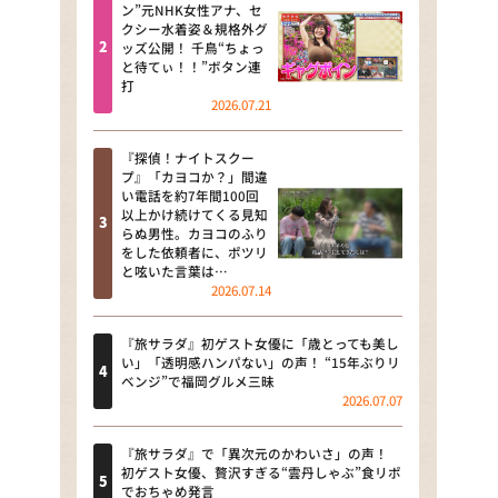
河合＆A.B.C-Z塚田×福井アナ
ン”元NHK女性アナ、セ
クシー水着姿＆規格外グ
「なんでやねん！？」（news お
ッズ公開！ 千鳥“ちょっ
かえり）
と待てぃ！！”ボタン連
打
DAIGOも台所 ～きょうの献立 何
2026.07.21
にする？～
『探偵！ナイトスクー
本日はダイアンなり！シーズン２
プ』「カヨコか？」間違
い電話を約7年間100回
朝だ！生です旅サラダ
以上かけ続けてくる見知
らぬ男性。カヨコのふり
をした依頼者に、ポツリ
教えて！ニュースライブ 正義の
と呟いた言葉は…
ミカタ
2026.07.14
ＬＩＦＥ～夢のカタチ～
『旅サラダ』初ゲスト女優に「歳とっても美し
い」「透明感ハンパない」の声！ “15年ぶりリ
新婚さんいらっしゃい！
ベンジ”で福岡グルメ三昧
2026.07.07
ポツンと一軒家
『旅サラダ』で「異次元のかわいさ」の声！
ザキ山小屋本館
初ゲスト女優、贅沢すぎる“雲丹しゃぶ”食リポ
でおちゃめ発言