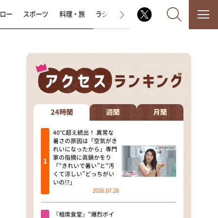
ロー
スポーツ
料理・旅
ラジオ番組
その他
なるみ・岡村の過ぎるTV
相席食堂
24時間
週間
月間
これ余談なんですけど・・・
40℃超え続出！ 異常な
暑さの原因は「空気がき
れいになったから」専門
～人生密着トークバラエティ！
家の指摘に眞鍋かをり
～ やすとものいたって真剣です
「“きれいで暑い”と“汚
くて涼しい”どっちがい
探偵！ナイトスクープ
いの!?」
2026.07.28
news おかえり
『相席食堂』“爆烈ボイ