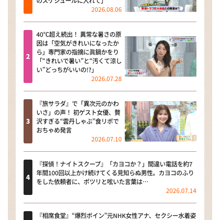
のスケジュールに入れて」
2026.08.06
40℃超え続出！ 異常な暑さの原
因は「空気がきれいになったか
ら」専門家の指摘に眞鍋かをり
「“きれいで暑い”と“汚くて涼し
い”どっちがいいの!?」
2026.07.28
『旅サラダ』で「異次元のかわ
いさ」の声！ 初ゲスト女優、贅
沢すぎる“雲丹しゃぶ”食リポで
おちゃめ発言
2026.07.10
『探偵！ナイトスクープ』「カヨコか？」間違い電話を約7
年間100回以上かけ続けてくる見知らぬ男性。カヨコのふり
をした依頼者に、ポツリと呟いた言葉は…
2026.07.14
『相席食堂』“爆烈ボイン”元NHK女性アナ、セクシー水着姿