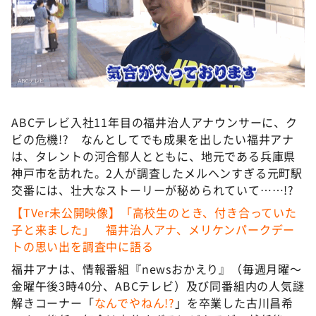
DAIGOも台所 ～きょうの献立 何にする？～
本日はダイアンなり！シーズン２
朝だ！生です旅サラダ
教えて！ニュースライブ 正義のミカタ
ＬＩＦＥ～夢のカタチ～
ABCテレビ入社11年目の福井治人アナウンサーに、ク
新婚さんいらっしゃい！
ビの危機!? なんとしてでも成果を出したい福井アナ
ポツンと一軒家
は、タレントの河合郁人とともに、地元である兵庫県
神戸市を訪れた。2人が調査したメルヘンすぎる元町駅
ザキ山小屋本館
交番には、壮大なストーリーが秘められていて……!?
ぺこぱのまるスポ
【TVer未公開映像】「高校生のとき、付き合っていた
アナ回覧板
子と来ました」 福井治人アナ、メリケンパークデー
トの思い出を調査中に語る
福井アナは、情報番組『newsおかえり』（毎週月曜～
金曜午後3時40分、ABCテレビ）及び同番組内の人気謎
解きコーナー「
なんでやねん!?
」を卒業した古川昌希