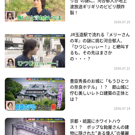
り台”の謎に、河合郁人が地上
波放送ギリギリのビビリ顔炸
裂！
2026.07.25
JR玉造駅で流れる『メリーさん
の羊』の謎に挑む河合郁人、
「ひつじぃぃぃー！」と絶叫す
るも、その先はまさか
の・・・？
2026.07.21
豊臣秀長のお城に「もうひとつ
の奈良ホテル」！？ 郡山城に
佇む美しいレトロ建築の正体と
は？
2026.07.14
京都・祇園にホワイトハウ
ス！？ ポップな飴屋さんの建
物に隠された“ある偉人”の華麗