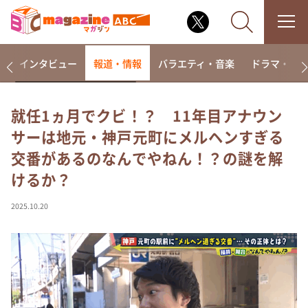
着
インタビュー
報道・情報
バラエティ・音楽
ドラマ・映
就任1ヵ月でクビ！？ 11年目アナウン
サーは地元・神戸元町にメルヘンすぎる
なるみ・岡村の過ぎるTV
交番があるのなんでやねん！？の謎を解
相席食堂
けるか？
これ余談なんですけど・・・
～人生密着トークバラエティ！～ やすとものいたっ
2025.10.20
て真剣です
探偵！ナイトスクープ
news おかえり
河合＆A.B.C-Z塚田×福井アナ「なんでやねん！？」
（news おかえり）