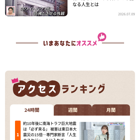
なる人生とは
2026.07.09
24時間
週間
月間
約10年後に南海トラフ巨大地震
は「必ず来る」 被害は東日本大
震災の15倍…専門家断言「人生