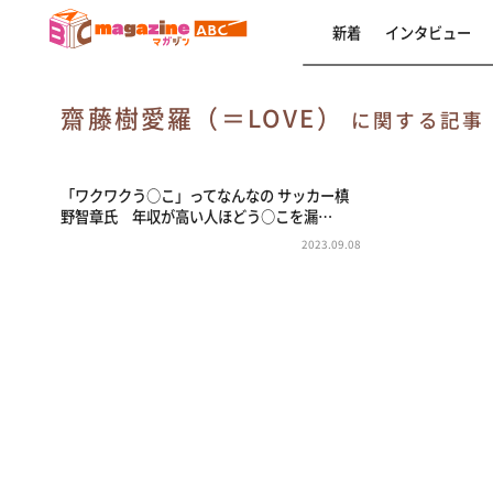
新着
インタビュー
齋藤樹愛羅（＝LOVE）
に関する記事
「ワクワクう○こ」ってなんなの サッカー槙
野智章氏 年収が高い人ほどう○こを漏…
2023.09.08