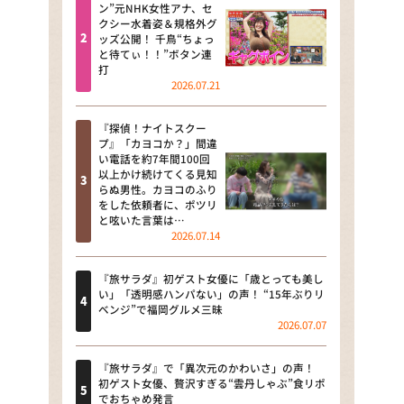
河合＆A.B.C-Z塚田×福井アナ
ン”元NHK女性アナ、セ
クシー水着姿＆規格外グ
「なんでやねん！？」（news お
ッズ公開！ 千鳥“ちょっ
かえり）
と待てぃ！！”ボタン連
打
DAIGOも台所 ～きょうの献立 何
2026.07.21
にする？～
『探偵！ナイトスクー
本日はダイアンなり！シーズン２
プ』「カヨコか？」間違
い電話を約7年間100回
朝だ！生です旅サラダ
以上かけ続けてくる見知
らぬ男性。カヨコのふり
をした依頼者に、ポツリ
教えて！ニュースライブ 正義の
と呟いた言葉は…
ミカタ
2026.07.14
ＬＩＦＥ～夢のカタチ～
『旅サラダ』初ゲスト女優に「歳とっても美し
い」「透明感ハンパない」の声！ “15年ぶりリ
新婚さんいらっしゃい！
ベンジ”で福岡グルメ三昧
2026.07.07
ポツンと一軒家
『旅サラダ』で「異次元のかわいさ」の声！
ザキ山小屋本館
初ゲスト女優、贅沢すぎる“雲丹しゃぶ”食リポ
でおちゃめ発言