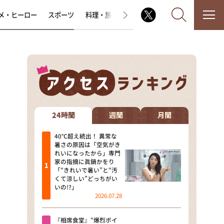
メ・ヒーロー
スポーツ
料理・旅
ラジオ番組
その他
なるみ・岡村の過ぎるTV
相席食堂
24時間
週間
月間
これ余談なんですけど・・・
40℃超え続出！ 異常な
暑さの原因は「空気がき
れいになったから」専門
～人生密着トークバラエティ！
家の指摘に眞鍋かをり
～ やすとものいたって真剣です
「“きれいで暑い”と“汚
くて涼しい”どっちがい
探偵！ナイトスクープ
いの!?」
2026.07.28
news おかえり
『相席食堂』“爆烈ボイ