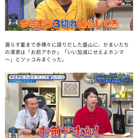
©️ABCテレビ
漏らす量まで赤裸々に語りだした盛山に、かまいたち
の濱家は「お前アホか」「いい加減にせえよホンマ
～」とツッコみまくった。