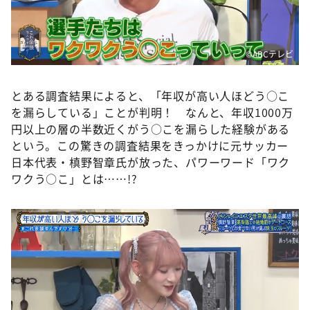
DAIGOも台所 ～きょうの献立 何にする？～
本日はダイアンなり！シーズン２
朝だ！生です旅サラダ
©️ABCテレビ
教えて！ニュースライブ 正義のミカタ
とある調査結果によると、「年収が高い人ほどう○こ
ＬＩＦＥ～夢のカタチ～
を漏らしている」ことが判明！ なんと、年収1000万
新婚さんいらっしゃい！
円以上の層の半数近くがう○こを漏らした経験がある
という。この驚きの調査結果をきっかけに元サッカー
ポツンと一軒家
日本代表・槙野智章氏が放った、パワーワード「ワク
ザキ山小屋本館
ワクう○こ」とは……!?
ぺこぱのまるスポ
アナ回覧板