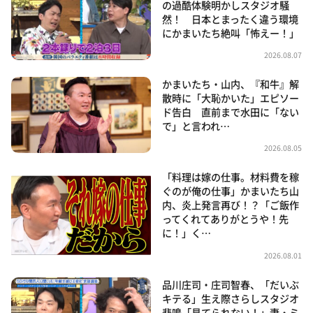
の過酷体験明かしスタジオ騒
然！ 日本とまったく違う環境
にかまいたち絶叫「怖えー！」
2026.08.07
かまいたち・山内、『和牛』解
散時に「大恥かいた」エピソー
ド告白 直前まで水田に「ない
で」と言われ…
2026.08.05
「料理は嫁の仕事。材料費を稼
ぐのが俺の仕事」かまいたち山
内、炎上発言再び！？「ご飯作
ってくれてありがとうや！先
に！」く…
2026.08.01
品川庄司・庄司智春、「だいぶ
キテる」生え際さらしスタジオ
悲鳴「見てられない！」妻・ミ