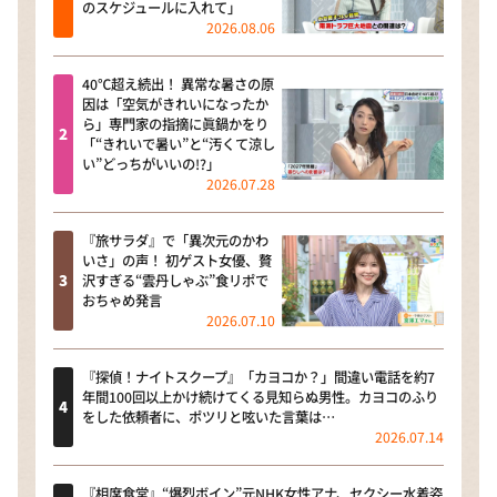
のスケジュールに入れて」
2026.08.06
40℃超え続出！ 異常な暑さの原
因は「空気がきれいになったか
ら」専門家の指摘に眞鍋かをり
「“きれいで暑い”と“汚くて涼し
い”どっちがいいの!?」
2026.07.28
『旅サラダ』で「異次元のかわ
いさ」の声！ 初ゲスト女優、贅
沢すぎる“雲丹しゃぶ”食リポで
おちゃめ発言
2026.07.10
『探偵！ナイトスクープ』「カヨコか？」間違い電話を約7
年間100回以上かけ続けてくる見知らぬ男性。カヨコのふり
をした依頼者に、ポツリと呟いた言葉は…
2026.07.14
『相席食堂』“爆烈ボイン”元NHK女性アナ、セクシー水着姿