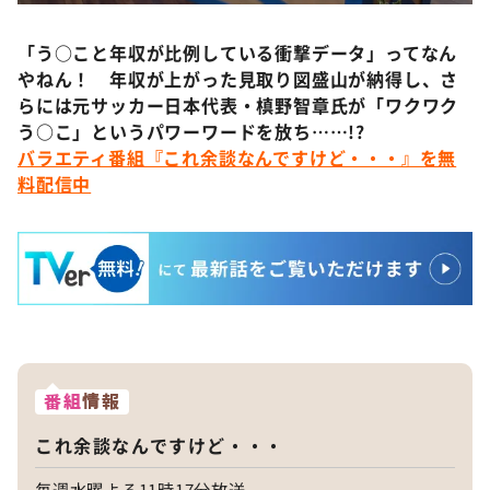
「う○こと年収が比例している衝撃データ」ってなん
やねん！ 年収が上がった見取り図盛山が納得し、さ
らには元サッカー日本代表・槙野智章氏が「ワクワク
う○こ」というパワーワードを放ち……!?
バラエティ番組『これ余談なんですけど・・・』を無
料配信中
番組
情報
これ余談なんですけど・・・
毎週水曜よる11時17分放送