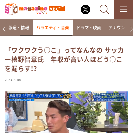
ー
報道・情報
バラエティ・音楽
ドラマ・映画
アナウンサ
「ワクワクう○こ」ってなんなの サッカ
ー槙野智章氏 年収が高い人ほどう○こ
なるみ・岡村の過ぎるTV
を漏らす!?
相席食堂
これ余談なんですけど・・・
2023.09.08
～人生密着トークバラエティ！～ やすとものいたっ
て真剣です
探偵！ナイトスクープ
news おかえり
河合＆A.B.C-Z塚田×福井アナ「なんでやねん！？」
（news おかえり）