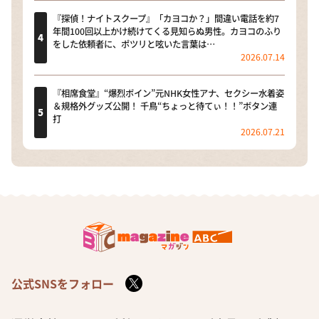
『探偵！ナイトスクープ』「カヨコか？」間違い電話を約7
年間100回以上かけ続けてくる見知らぬ男性。カヨコのふり
をした依頼者に、ポツリと呟いた言葉は…
2026.07.14
『相席食堂』“爆烈ボイン”元NHK女性アナ、セクシー水着姿
＆規格外グッズ公開！ 千鳥“ちょっと待てぃ！！”ボタン連
打
2026.07.21
公式SNSをフォロー