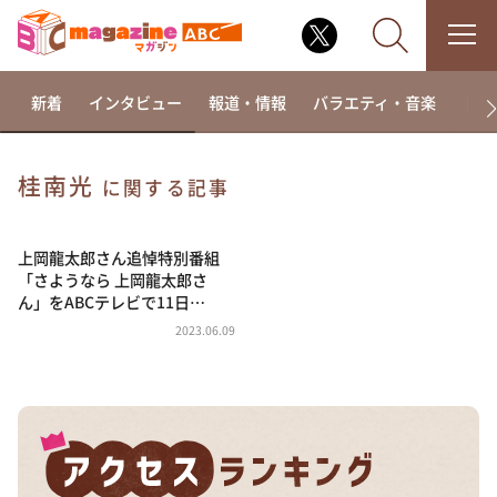
新着
インタビュー
報道・情報
バラエティ・音楽
ドラ
桂南光
に関する記事
なるみ・岡村の過ぎるTV
相席食堂
上岡龍太郎さん追悼特別番組
「さようなら 上岡龍太郎さ
これ余談なんですけど・・・
ん」をABCテレビで11日…
～人生密着トークバラエティ！～ やすとものいたっ
2023.06.09
て真剣です
探偵！ナイトスクープ
news おかえり
河合＆A.B.C-Z塚田×福井アナ「なんでやねん！？」
（news おかえり）