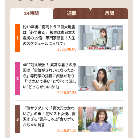
DAIGOも台所 ～きょうの献立 何にする？～
本日はダイアンなり！シーズン２
24時間
週間
月間
朝だ！生です旅サラダ
約10年後に南海トラフ巨大地震
は「必ず来る」 被害は東日本大
教えて！ニュースライブ 正義のミカタ
震災の15倍…専門家断言「人生
のスケジュールに入れて」
ＬＩＦＥ～夢のカタチ～
2026.08.06
新婚さんいらっしゃい！
40℃超え続出！ 異常な暑さの原
ポツンと一軒家
因は「空気がきれいになったか
ら」専門家の指摘に眞鍋かをり
ザキ山小屋本館
「“きれいで暑い”と“汚くて涼し
い”どっちがいいの!?」
ぺこぱのまるスポ
2026.07.28
アナ回覧板
『旅サラダ』で「異次元のかわ
いさ」の声！ 初ゲスト女優、贅
沢すぎる“雲丹しゃぶ”食リポで
おちゃめ発言
2026.07.10