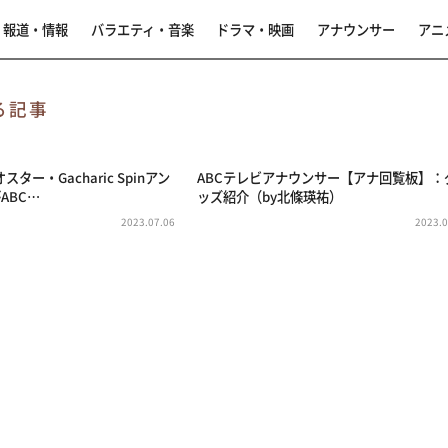
報道・情報
バラエティ・音楽
ドラマ・映画
アナウンサー
アニ
る記事
ター・Gacharic Spinアン
ABCテレビアナウンサー【アナ回覧板】：
ABC…
ッズ紹介（by北條瑛祐）
2023.07.06
2023.0