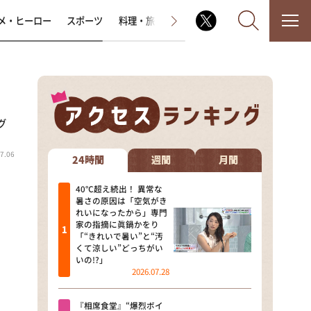
メ・ヒーロー
スポーツ
料理・旅
ラジオ番組
その他
グ
なるみ・岡村の過ぎるTV
7.06
相席食堂
24時間
週間
月間
これ余談なんですけど・・・
40℃超え続出！ 異常な
暑さの原因は「空気がき
れいになったから」専門
～人生密着トークバラエティ！
家の指摘に眞鍋かをり
～ やすとものいたって真剣です
「“きれいで暑い”と“汚
くて涼しい”どっちがい
探偵！ナイトスクープ
いの!?」
2026.07.28
news おかえり
『相席食堂』“爆烈ボイ