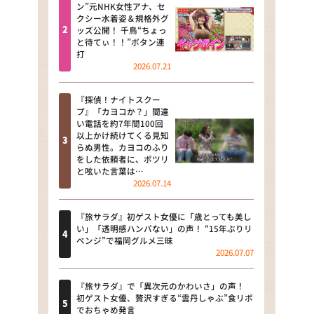
河合＆A.B.C-Z塚田×福井アナ
ン”元NHK女性アナ、セ
クシー水着姿＆規格外グ
「なんでやねん！？」（news お
ッズ公開！ 千鳥“ちょっ
かえり）
と待てぃ！！”ボタン連
打
DAIGOも台所 ～きょうの献立 何
2026.07.21
にする？～
『探偵！ナイトスクー
本日はダイアンなり！シーズン２
プ』「カヨコか？」間違
い電話を約7年間100回
朝だ！生です旅サラダ
以上かけ続けてくる見知
らぬ男性。カヨコのふり
をした依頼者に、ポツリ
教えて！ニュースライブ 正義の
と呟いた言葉は…
ミカタ
2026.07.14
ＬＩＦＥ～夢のカタチ～
『旅サラダ』初ゲスト女優に「歳とっても美し
い」「透明感ハンパない」の声！ “15年ぶりリ
新婚さんいらっしゃい！
ベンジ”で福岡グルメ三昧
2026.07.07
ポツンと一軒家
『旅サラダ』で「異次元のかわいさ」の声！
ザキ山小屋本館
初ゲスト女優、贅沢すぎる“雲丹しゃぶ”食リポ
でおちゃめ発言