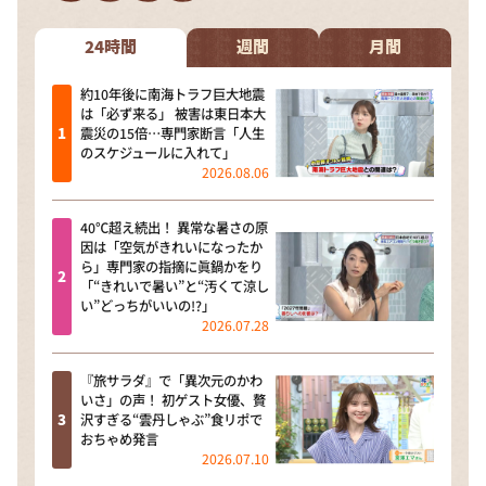
DAIGOも台所 ～きょうの献立 何にする？～
本日はダイアンなり！シーズン２
24時間
週間
月間
朝だ！生です旅サラダ
約10年後に南海トラフ巨大地震
は「必ず来る」 被害は東日本大
教えて！ニュースライブ 正義のミカタ
震災の15倍…専門家断言「人生
のスケジュールに入れて」
ＬＩＦＥ～夢のカタチ～
2026.08.06
新婚さんいらっしゃい！
40℃超え続出！ 異常な暑さの原
ポツンと一軒家
因は「空気がきれいになったか
ら」専門家の指摘に眞鍋かをり
ザキ山小屋本館
「“きれいで暑い”と“汚くて涼し
い”どっちがいいの!?」
ぺこぱのまるスポ
2026.07.28
アナ回覧板
『旅サラダ』で「異次元のかわ
いさ」の声！ 初ゲスト女優、贅
沢すぎる“雲丹しゃぶ”食リポで
おちゃめ発言
2026.07.10