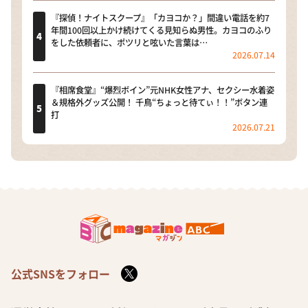
『探偵！ナイトスクープ』「カヨコか？」間違い電話を約7
年間100回以上かけ続けてくる見知らぬ男性。カヨコのふり
をした依頼者に、ポツリと呟いた言葉は…
2026.07.14
『相席食堂』“爆烈ボイン”元NHK女性アナ、セクシー水着姿
＆規格外グッズ公開！ 千鳥“ちょっと待てぃ！！”ボタン連
打
2026.07.21
公式SNSをフォロー