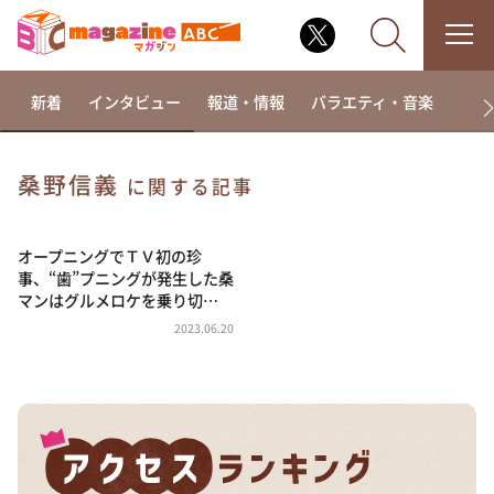
新着
インタビュー
報道・情報
バラエティ・音楽
ドラ
桑野信義
に関する記事
なるみ・岡村の過ぎるTV
相席食堂
オープニングでＴＶ初の珍
事、“歯”プニングが発生した桑
これ余談なんですけど・・・
マンはグルメロケを乗り切…
～人生密着トークバラエティ！～ やすとものいたっ
2023.06.20
て真剣です
探偵！ナイトスクープ
news おかえり
河合＆A.B.C-Z塚田×福井アナ「なんでやねん！？」
（news おかえり）